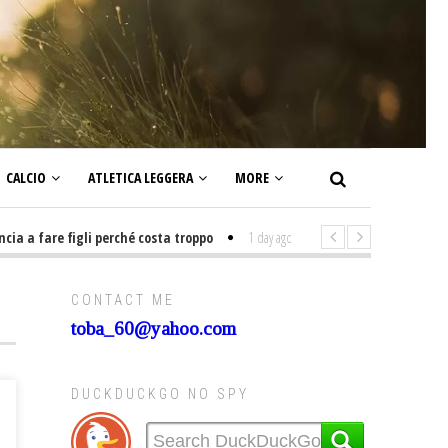
CALCIO
ATLETICA LEGGERA
MORE
 fare figli perché costa troppo
1 day ago
-
Non mi interesso di politica 
CONTACT ME
toba_60@yahoo.com
DUCKDUCKGO NO SPY