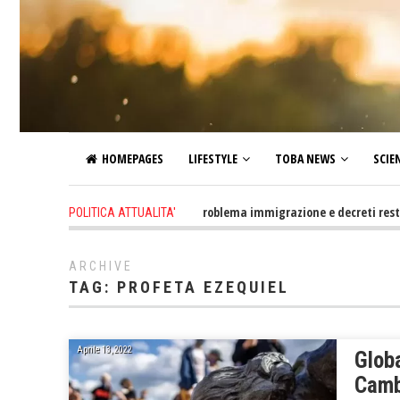
HOMEPAGES
LIFESTYLE
TOBA NEWS
SCIE
13 hours ago
-
Altro che problema immigrazione e decreti restrittivi de
POLITICA ATTUALITA'
ARCHIVE
TAG:
PROFETA EZEQUIEL
Aprile 13, 2022
Globa
Camb