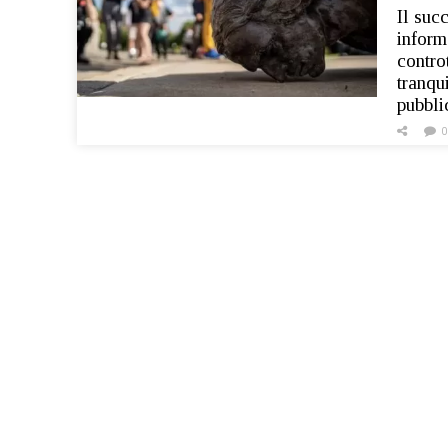
Il suc
inform
contro
tranqu
pubbli
0