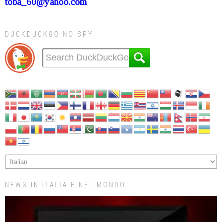
toba_60@yahoo.com
DUCKDUCKGO NO SPY
NEWS IN ITALIA E NEL MONDO