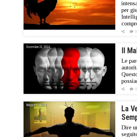
intens
per g
Intell
compr
0
Dicembre 22, 2024
Il Ma
Le par
autori
Questo
possia
0
Maggio 11, 2024
La V
Semp
Dire u
seguit