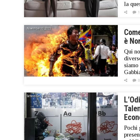
la que
1
Novembre 10, 2022
Come
è Nor
Qui no
divers
siamo 
Gabbi
0
Settembre 17, 2022
L’Odi
Tale
Econo
Pochi 
presen