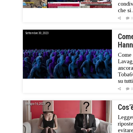
condiv
che s
0
Settembre 30, 2023
Come
Hanno
Come 
Lavagg
ancora
Toba60
su tut
0
Maggio 16, 2023
Cos’
Legget
ripost
evitar