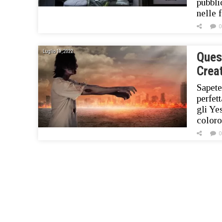
pubbli
nelle 
0
Luglio 19, 2022
Ques
Crea
Sapete
perfet
gli Yes
coloro
0