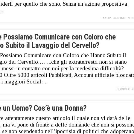
iderli per quello che sono. Senza un’azione propositiva
i…
PSYOPS CONTROL MIN
 Possiamo Comunicare con Coloro che
 Subito il Lavaggio del Cervello?
Possiamo Comunicare con Coloro che Hanno Subito il
io del Cervello……..che gli extraterrestri non si siano
 messi in contatto con noi per la medesima difficoltà?
 Oltre 5000 articoli Pubblicati, Account ufficiale bloccat
ti i maggiori Social…
SOCIOLOGI
è un Uomo? Cos’è una Donna?
e attentamente questo articolo il quale non vi darà delle
e, ma vi pone di fronte a delle domande che non si posson
e se non scendendo nell’ipocrisia di politici che adoperan