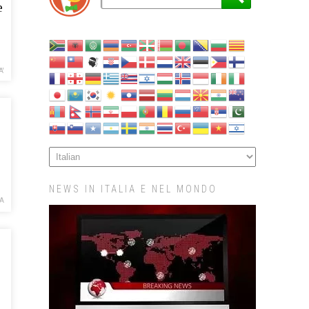
e
A'
NEWS IN ITALIA E NEL MONDO
A