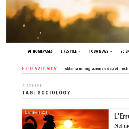
HOMEPAGES
LIFESTYLE
TOBA NEWS
SCIE
2 days ago
-
Altro che problema immigrazione e decreti restrittivi del
POLITICA ATTUALITA'
ARCHIVE
TAG:
SOCIOLOGY
Settembre 16, 2025
L’Er
Nel mo