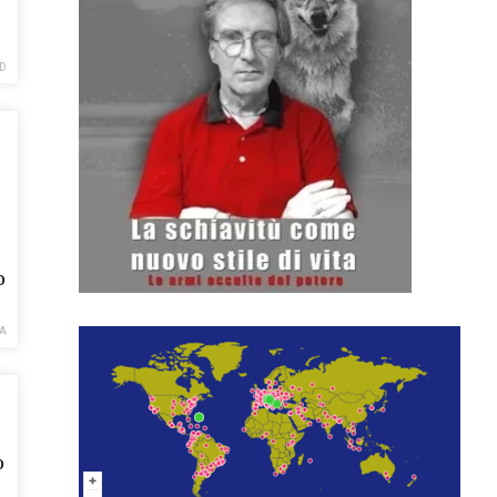
D
o
A
o
o