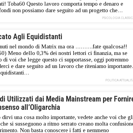
ti! Toba60 Questo lavoro comporta tempo e denaro e
fondi non possiamo dare seguito ad un progetto che…
PSICOLOGIA CLASSI
ato Agli Equidistanti
nuti nel mondo di Matrix ma ora ……….fate qualcosa!!
0) Meno dello 0,3% dei nostri lettori ci finanzia, ma se
 di voi che legge questo ci supportasse, oggi potremmo
erci e dare seguito ad un lavoro che riteniamo importante.
quidistanti…
POLITICA ATTUALIT
i Utilizzati dai Media Mainstream per Fornir
nsenso all’Oligarchia
 dirvi una cosa molto importante, vedete anche voi che gl
 che si susseguono a ritmo serrato creano molta confusion
rimento. Non basta conoscere i fatti e nemmeno