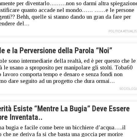
amente per diventarlo………non so darmi altra spiegazion
iustificare quanto accade nel mondo…… ……e le persone
igenti?? Behh, quelle si stanno dando un gran da fare per
endere del…
POLITICA ATTUALIT
le e la Perversione della Parola “Noi”
ole sono intermediarie della realtà, ed è per questo che le
tà le usano a sproposito per manipolare gli stolti. Toba60
 lavoro comporta tempo e denaro e senza fondi non
mo dare seguito ad un progetto che dura ormai…
SOCIOLOGI
erità Esiste “Mentre La Bugia” Deve Essere
re Inventata..
na bugia e facile come bere un bicchiere d’acqua…..il
o che ne deriva fa si che basta una goccia per morire