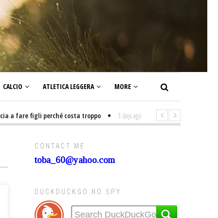
CALCIO
ATLETICA LEGGERA
MORE
are figli perché costa troppo
3 days ago
-
Non mi interesso di politica s
CONTACT ME
toba_60@yahoo.com
DUCKDUCKGO NO SPY