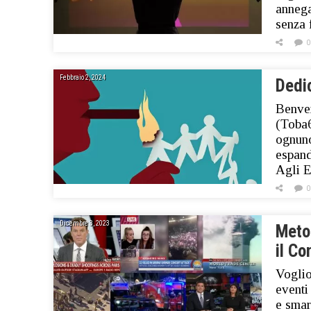
annega
senza 
0
Febbraio 2, 2024
Dedic
Benve
(Toba6
ognuno
espand
Agli E
0
Dicembre 3, 2023
Metod
il Co
Voglio
eventi
e smar