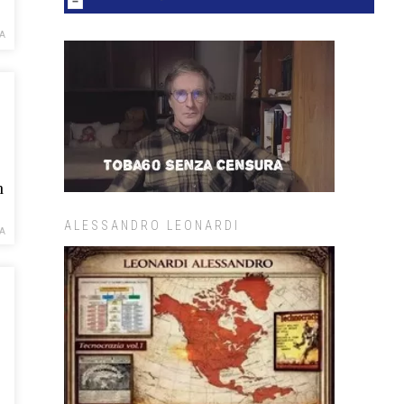
A
n
ALESSANDRO LEONARDI
A