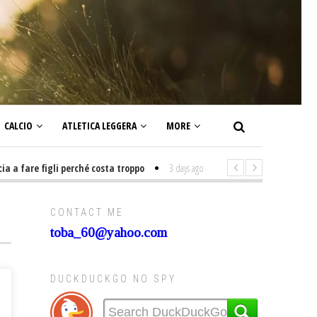
CALCIO
ATLETICA LEGGERA
MORE
are figli perché costa troppo
3 days ago
-
Non mi interesso di politica s
CONTACT ME
toba_60@yahoo.com
DUCKDUCKGO NO SPY