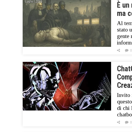
Luglio 1, 2025
È un 
ma c
Al ter
stato 
gente 
inform
0
Febbraio 25, 2024
ChatG
Compl
Crea
Invito
questo
di chi
chatb
0