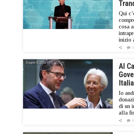
Tran
Qui c’
compre
cosa a
intrap
inizio
0
Giugno 13, 2026
Al Ca
Gove
Itali
Io and
donazi
di un 
alla f
0