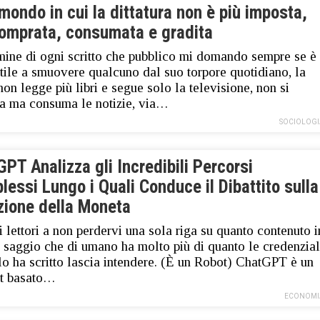
mondo in cui la dittatura non è più imposta,
omprata, consumata e gradita
mine di ogni scritto che pubblico mi domando sempre se è
utile a smuovere qualcuno dal suo torpore quotidiano, la
non legge più libri e segue solo la televisione, non si
a ma consuma le notizie, via…
SOCIOLOGI
PT Analizza gli Incredibili Percorsi
essi Lungo i Quali Conduce il Dibattito sulla
zione della Moneta
 i lettori a non perdervi una sola riga su quanto contenuto i
 saggio che di umano ha molto più di quanto le credenzial
 lo ha scritto lascia intendere. (È un Robot) ChatGPT è un
ot basato…
ECONOMI