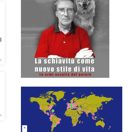
l
A
A'