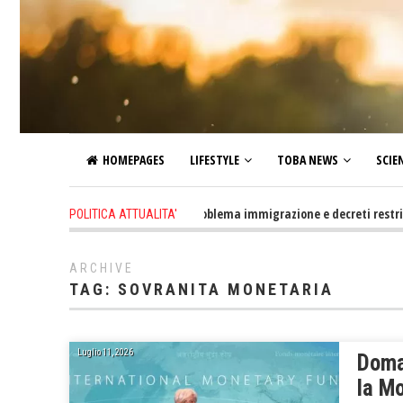
HOMEPAGES
LIFESTYLE
TOBA NEWS
SCIE
2 days ago
-
Altro che problema immigrazione e decreti restrittivi dell
POLITICA ATTUALITA'
ARCHIVE
TAG:
SOVRANITA MONETARIA
Luglio 11, 2026
Doma
la M