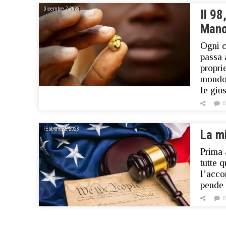
Dicembre 7, 2023
Il 98
Mano 
Ogni c
passa 
propri
mondo…
le giu
0
Febbraio 26, 2023
La mi
Prima 
tutte 
l’acco
pende 
0