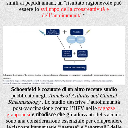
simili ai peptidi umani, un “risultato ragionevole può
essere lo
sviluppo della crossreattività e
dell’autoimmunità
“.
Schoenfeld è coautore di un altro recente studio
pubblicato negli
Annals of Arthritis and Clinical
Rheumatology
. Lo studio descrive l’autoimmunità
post-vaccinazione contro l’HPV nelle
ragazze
giapponesi
e ribadisce che g
li adiuvanti del vaccino
sono una considerazione essenziale per comprendere
le risposte immunitarie “inattese” e “anormali” delle