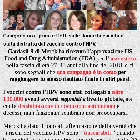
Giungono ora i primi effetti sulle donne la cui vita e’
stata distrutta dal vaccino contro l’HPV.
Gardasil 9 di Merck ha ricevuto l’approvazione US
Food and Drug Administration (FDA)
per l’
uso esteso
nella fascia di età 27-45 anni alla fine del 2018, e ci
sono segnali che
una campagna è in corso
per
raggiungere lo stesso risultato finale in altri paesi.
I vaccini contro l’HPV sono stati collegati a
oltre
100.000
eventi avversi
segnalati a
livello globale,
tra
cui la
disabilitazione di condizioni autoimmuni
e
decessi, ma i funzionari sembrano non preoccuparsi.
Merck ha dato il tono all’affermazione della verità che
i rischi del vaccino HPV sono ”
trascurabili
” quando
ha condotto i suoi studi clinici iniziali per Gardasil e
ha