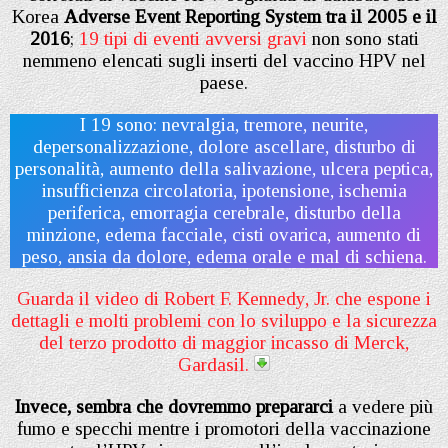
Korea
Adverse Event Reporting System tra il 2005 e il
2016
;
19 tipi di eventi avversi gravi
non sono stati
nemmeno elencati sugli inserti del vaccino HPV nel
paese.
I 19 sono: nevralgia, tremore, neurite,
depersonalizzazione, dolore ascellare, disturbo di
personalità, aumento della salivazione, ulcera peptica,
insufficienza circolatoria, ipotensione, ischemia
periferica, emorragia cerebrale, disturbo della
minzione, edema facciale, cisti ovarica, aumento di
peso, ansia da dolore, edema orale e mal di schiena.
Guarda il video di Robert F. Kennedy, Jr. che espone i
dettagli e molti problemi con lo sviluppo e la sicurezza
del terzo prodotto di maggior incasso di Merck,
Gardasil.
Invece, sembra che dovremmo prepararci
a vedere più
fumo e specchi mentre i promotori della vaccinazione