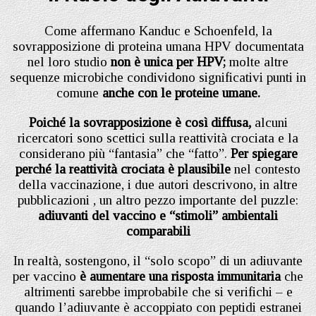
Come affermano Kanduc e Schoenfeld, la
sovrapposizione di proteina umana HPV documentata
nel loro studio
non è unica per HPV;
molte altre
sequenze microbiche condividono significativi punti in
comune
anche con le proteine ​​umane.
Poiché la sovrapposizione è così diffusa,
alcuni
ricercatori sono scettici sulla reattività crociata e la
considerano più “fantasia” che “fatto”.
Per spiegare
perché la reattività crociata è plausibile
nel contesto
della vaccinazione, i due autori descrivono, in altre
pubblicazioni , un altro pezzo importante del puzzle:
adiuvanti del vaccino e “stimoli” ambientali
comparabili
In realtà, sostengono, il “solo scopo” di un adiuvante
per vaccino
è aumentare una risposta immunitaria
che
altrimenti sarebbe improbabile che si verifichi – e
quando l’adiuvante è accoppiato con peptidi estranei