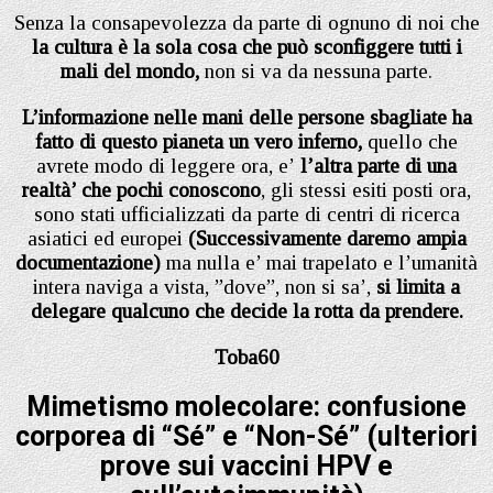
Senza la consapevolezza da parte di ognuno di noi che
la cultura è la sola cosa che può sconfiggere tutti i
mali del mondo,
non si va da nessuna parte.
L’informazione nelle mani delle persone sbagliate ha
fatto di questo pianeta un vero inferno,
quello che
avrete modo di leggere ora, e’
l’altra parte di una
realtà’ che pochi conoscono
, gli stessi esiti posti ora,
sono stati ufficializzati da parte di centri di ricerca
asiatici ed europei
(Successivamente daremo ampia
documentazione)
ma nulla e’ mai trapelato e l’umanità
intera naviga a vista, ”dove”, non si sa’,
si limita a
delegare qualcuno che decide la rotta da prendere.
Toba60
Mimetismo molecolare: confusione
corporea di “Sé” e “Non-Sé” (ulteriori
prove sui vaccini HPV e