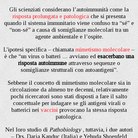
Gli scienziati considerano l’autoimmunità come la
risposta prolungata e patologica
che si presenta
quando il sistema immunitario viene confuso tra “sé” e
“non-sé” a causa di somiglianze molecolari tra un
agente ambientale e l’ospite.
L’ipotesi specifica – chiamata
mimetismo molecolare
–
è che “un virus o batteri … avviano ed
esacerbano una
risposta autoimmune
attraverso sequenze o
somiglianze strutturali con autoantigeni”.
Sebbene il concetto di mimetismo molecolare sia in
circolazione da almeno tre decenni, relativamente
pochi ricercatori sono stati disposti a fare il salto
concettuale per indagare se gli antigeni virali o
batterici nei
vaccini
provocano la stessa risposta
patologica.
Nel loro studio di
Pathobiology
, tuttavia, i due autori
– Drs. Darja Kanduc (Italia) e Yehuda Shoenfeld