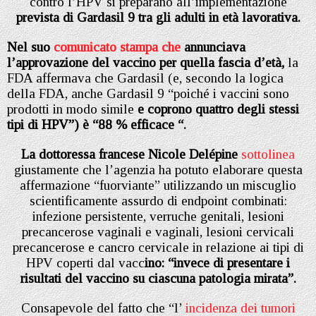
contro l’HPV si preparano all’implementazione
prevista di Gardasil 9 tra gli adulti in età lavorativa.
Nel suo
comunicato stampa che
annunciava
l’approvazione del vaccino per quella fascia d’età,
la
FDA affermava che Gardasil (e, secondo la logica
della FDA, anche Gardasil 9 “poiché i vaccini sono
prodotti in modo simile
e coprono quattro degli stessi
tipi di HPV”) è “88 % efficace “.
La dottoressa francese Nicole Delépine
sottolinea
giustamente che l’agenzia ha potuto elaborare questa
affermazione “fuorviante” utilizzando un miscuglio
scientificamente assurdo di endpoint combinati:
infezione persistente, verruche genitali, lesioni
precancerose vaginali e vaginali, lesioni cervicali
precancerose e cancro cervicale in relazione ai tipi di
HPV coperti dal vacc
ino: “invece di presentare i
risultati del vaccino su ciascuna patologia mirata”.
Consapevole del fatto che “l’
incidenza dei tumori