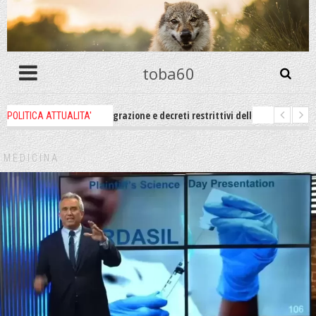
toba60
roblema immigrazione e decreti restrittivi della libertà sociale e civile degl
POLITICA ATTUALITA'
ne un po zitti! Le atrocità a Gaza non sono altro che l'incarnazione perfett
MEDICINA