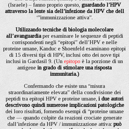
(Israele) – fanno proprio questo,
guardando l’HPV
attraverso la lente sia dell’infezione da HPV che dell
‘”immunizzazione attiva”.
Utilizzando tecniche di biologia molecolare
all’avanguardia
per esaminare le sequenze di peptidi
corrispondenti negli “epitopi” dell’HPV e nelle
proteine ​​umane, Kanduc e Shoenfeld esaminano epitopi
di 15 diversi tipi di HPV, inclusi otto dei nove tipi
inclusi in Gardasil 9. (Un
epitopo
è la porzione di un
antigene
in grado di stimolare una risposta
immunitaria.)
Confermando che esiste una “misura
straordinariamente elevata” della condivisione dei
peptidi tra epitopi HPV e proteine ​​umane,
i due autori
descrivono quindi numerose implicazioni patologiche
dei loro risultati, fornendo esempi di “proteine ​​umane
che — quando colpite da reazioni crociate generate
dall’infezione da HPV / immunizzazione attiva:
può