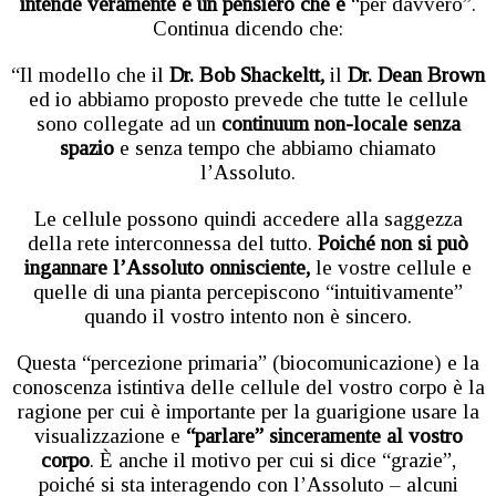
intende veramente e un pensiero che è
“per davvero”.
Continua dicendo che:
“Il modello che il
Dr. Bob Shackeltt,
il
Dr. Dean Brown
ed io abbiamo proposto prevede che tutte le cellule
sono collegate ad un
continuum non-locale senza
spazio
e senza tempo che abbiamo chiamato
l’Assoluto.
Le cellule possono quindi accedere alla saggezza
della rete interconnessa del tutto.
Poiché non si può
ingannare l’Assoluto onnisciente,
le vostre cellule e
quelle di una pianta percepiscono “intuitivamente”
quando il vostro intento non è sincero.
Questa “percezione primaria” (biocomunicazione) e la
conoscenza istintiva delle cellule del vostro corpo è la
ragione per cui è importante per la guarigione usare la
visualizzazione e
“parlare” sinceramente al vostro
corpo
. È anche il motivo per cui si dice “grazie”,
poiché si sta interagendo con l’Assoluto – alcuni