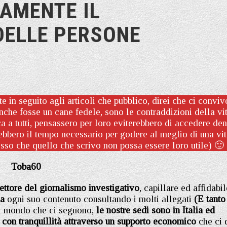
AMENTE IL
ELLE PERSONE
 in seguito agli articoli che pubblico, direi che ci conviv
che fosse un cane fedele, sono le contraddizioni della vit
a a tutti, pensassero per loro eviterebbero di accedere den
ebbero il tempo necessario per godere al meglio di una vi
so che quello che scrivo non possa essere loro utile) 🙂
Toba60
settore del giornalismo investigativo
, capillare ed affidabil
na
ogni suo contenuto consultando i molti allegati
(E tanto
il mondo che ci seguono,
le nostre sedi sono in Italia ed
 con tranquillità attraverso un supporto economico
che ci 