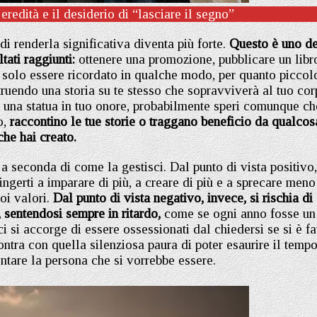
’eredità e il desiderio di “lasciare il segno”
di renderla significativa diventa più forte.
Questo è uno de
tati raggiunti:
ottenere una promozione, pubblicare un libr
e solo essere ricordato in qualche modo, per quanto piccol
truendo una storia su te stesso che sopravviverà al tuo co
 una statua in tuo onore, probabilmente speri comunque ch
o,
raccontino le tue storie o traggano beneficio da qualcos
che hai creato.
a seconda di come la gestisci. Dal punto di vista positivo,
ngerti a imparare di più, a creare di più e a sprecare meno
oi valori.
Dal punto di vista negativo, invece, si rischia di
, sentendosi sempre in ritardo,
come se ogni anno fosse un
 si accorge di essere ossessionati dal chiedersi se si è fa
ontra con quella silenziosa paura di poter esaurire il temp
ntare la persona che si vorrebbe essere.