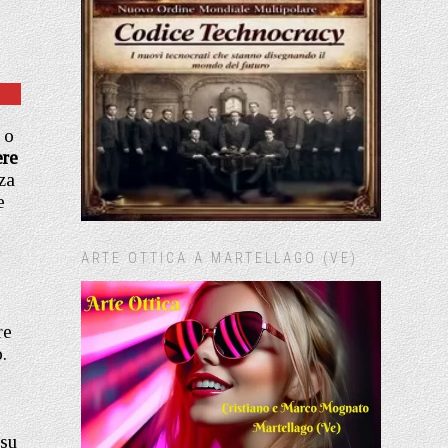
 o
ere
za
e
i
ARTE OTTICA A MARTELLAGO (VE)
re
.
 su