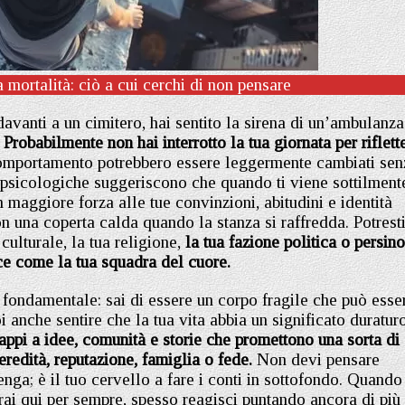
 mortalità: ciò a cui cerchi di non pensare
davanti a un cimitero, hai sentito la sirena di un’ambulanza
.
Probabilmente non hai interrotto la tua giornata per riflett
comportamento potrebbero essere leggermente cambiati sen
e psicologiche suggeriscono che quando ti viene sottilment
 maggiore forza alle tue convinzioni, abitudini e identità
con una coperta calda quando la stanza si raffredda. Potrest
culturale, la tua religione,
la tua fazione politica o persino
e come la tua squadra del cuore.
e fondamentale: sai di essere un corpo fragile che può esse
 anche sentire che la tua vita abbia un significato duraturo
rappi a idee, comunità e storie che promettono una sorta di
 eredità, reputazione, famiglia o fede.
Non devi pensare
ga; è il tuo cervello a fare i conti in sottofondo. Quando
rai qui per sempre, spesso reagisci puntando ancora di più