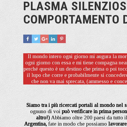
PLASMA SILENZIOS
COMPORTAMENTO D
Il mondo intero ogni giorno mi augura la morte
ogni giorno con essa e mi tiene compagna nean
perché questo è un destino che prima o poi tocc
il lupo che corre e probabilmente si conceder
che non va mai sprecata, (ammesso e conces
Siamo tra i più ricercati portali al mondo nel 
ognuno di voi
può verificare in prima perso
altro!)
Abbiamo oltre 200 paesi da tutto 
Argentina,
fate in modo che possiamo
lavorare