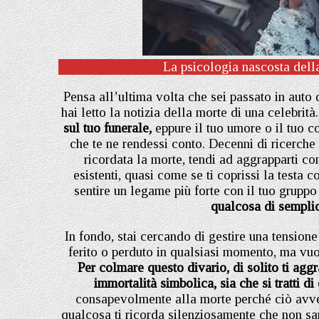
La psicologia nascosta della
Pensa all’ultima volta che sei passato in auto 
hai letto la notizia della morte di una celebrità
sul tuo funerale,
eppure il tuo umore o il tuo 
che te ne rendessi conto. Decenni di ricerch
ricordata la morte, tendi ad aggrapparti con
esistenti, quasi come se ti coprissi la testa 
sentire un legame più forte con il tuo gruppo 
qualcosa di semplic
In fondo, stai cercando di gestire una tension
ferito o perduto in qualsiasi momento, ma vuoi
Per colmare questo divario, di solito ti agg
immortalità simbolica, sia che si tratti di
consapevolmente alla morte perché ciò avven
qualcosa ti ricorda silenziosamente che non sa