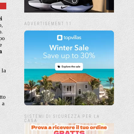
i
ADVERTISEMENT 11
o,
o.
rpo
e
a
 la
tto
o a
SISTEMI DI SICUREZZA PER LA
CASA