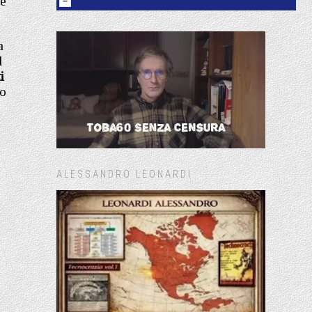
te
a
l
i
so
ALESSANDRO LEONARDI