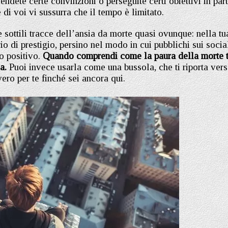
endete certe convinzioni o perseguite certi obiettivi in par
di voi vi sussurra che il tempo è limitato.
e sottili tracce dell’ansia da morte quasi ovunque: nella tu
io di prestigio, persino nel modo in cui pubblichi sui socia
o positivo.
Quando comprendi come la paura della morte t
sa.
Puoi invece usarla come una bussola, che ti riporta ver
ero per te finché sei ancora qui.