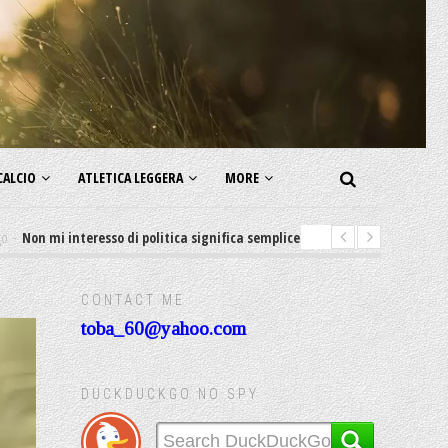
CALCIO
ATLETICA LEGGERA
MORE
interesso di politica significa semplicemente Sostengo lo status quo
CONTACT ME
toba_60@yahoo.com
DUCKDUCKGO NO SPY