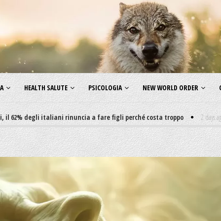
ZA
HEALTH SALUTE
PSICOLOGIA
NEW WORLD ORDER
gli italiani rinuncia a fare figli perché costa troppo
2 days ago
-
Non mi 