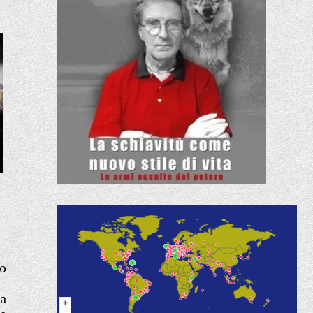
no
 a