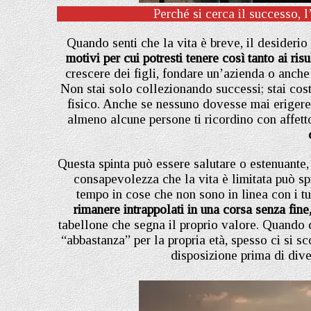
Perché si cerca il successo, l
Quando senti che la vita è breve, il desiderio 
motivi per cui potresti tenere così tanto ai risul
crescere dei figli, fondare un’azienda o anch
Non stai solo collezionando successi; stai cos
fisico. Anche se nessuno dovesse mai erigere
almeno alcune persone ti ricordino con affett
Questa spinta può essere salutare o estenuante, 
consapevolezza che la vita è limitata può spi
tempo in cose che non sono in linea con i tu
rimanere intrappolati in una corsa senza fine
tabellone che segna il proprio valore. Quando ci
“abbastanza” per la propria età, spesso ci si sc
disposizione prima di dive