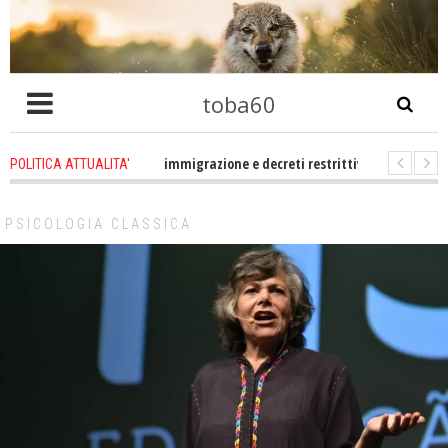
toba60
ltro che problema immigrazione e decreti restrittivi della libertà sociale e c
POLITICA ATTUALITA'
E statevene un po zitti! Le atrocità a Gaza non sono altro che l'incarnazio
PSICOLOGIA CLASSICA