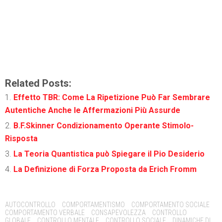
Related Posts:
Effetto TBR: Come La Ripetizione Può Far Sembrare
Autentiche Anche le Affermazioni Più Assurde
B.F.Skinner Condizionamento Operante Stimolo-
Risposta
La Teoria Quantistica può Spiegare il Pio Desiderio
La Definizione di Forza Proposta da Erich Fromm
Tags:
AUTOCONTROLLO
COMPORTAMENTISMO
COMPORTAMENTO SOCIALE
COMPORTAMENTO VERBALE
CONSAPEVOLEZZA
CONTROLLO
GLOBALE
CONTROLLO MENTALE
CONTROLLO SOCIALE
DINAMICHE DI