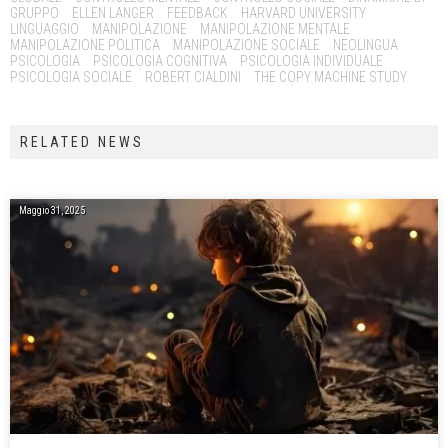
GRUPPO
ELLEN LANGER
FEEDBACK
HARVARD UNIVERSITY
LINGUAGGIO
MANIPOLAZIONE
MANIPOLAZIONE MENTALE
MANIPOLAZIONE POLITICA
MANIPOLAZIONE SOCIALE
NEOLINGUA
PSICOLOGIA
PSICOLOGIA COGNITIVA
PSICOLOGIA INDIVIDUALE
PSICOLOGIA SOCIALE
ROBERT CIALDINI
THE COPY MACHINE STUDY
RELATED NEWS
Maggio 31, 2025