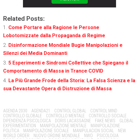
Related Posts:
Come Portare alla Ragione le Persone
Lobotomizzate dalla Propaganda di Regime
Disinformazione Mondiale Bugie Manipolazioni e
Silenzi dei Media Dominanti
5 Esperimenti e Sindromi Collettive che Spiegano il
Comportamento di Massa in Trance COVID
La Più Grande Frode della Storia: La Falsa Scienza e la
sua Devastante Opera di Distruzione di Massa
Tags:
AGENDA 2030
AGENDA21
CONTROL GLOBAL
CONTROL MIND
CONTROLLO GLOBALE
CONTROLLO MENTALE
CONTROLLO SOCIALE
DIPENDENZA PSICOLOGICA
DORIS LACASSAGNE
FAKE NEWS
GLOBAL
EXPERIMENTATION
MANIPOLAZIONE MENTALE
MANIPOLAZIONE
POLITICA
MANIPOLAZIONE SOCIALE
MANIPULACION SOCIAL
NEW
WORLD ORDER
NUOVO ORDINE MONDIALE
NWO
PSICOLOGIA