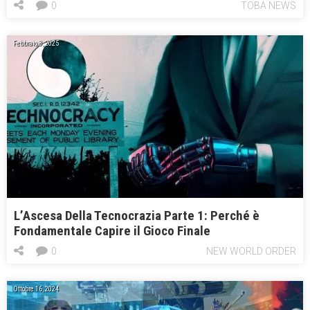
0
TOBA NEWS
Febbraio 8, 2025
L’Ascesa Della Tecnocrazia Parte 1: Perché è
Fondamentale Capire il Gioco Finale
0
NEW WORLD ORDER
Ottobre 16, 2024