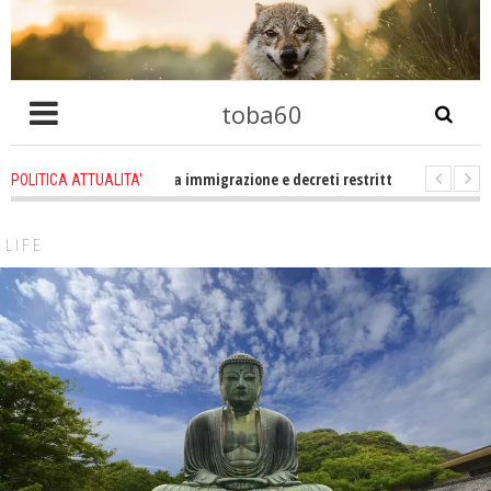
toba60
tro che problema immigrazione e decreti restrittivi della libertà sociale e ci
POLITICA ATTUALITA'
E statevene un po zitti! Le atrocità a Gaza non sono altro che l'incarnazion
LIFE