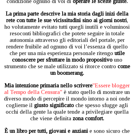
condizione ognuno di voi di
operare le scelte giuste.
La prima parte descrive la mia storia dagli inizi della
rete con tutte le sue vicissitudini sino ai giorni nostri
,
ho volutamente evitato tutti quegli inutili e voluminosi
resoconti bibliografici che potete seguire in totale
autonomia attraverso gli editoriali del portale, per
rendere fruibile ad ognuno di voi l’essenza di quello
che per una mia esperienza personale ritengo
utile
conoscere per sfruttare in modo propositivo
uno
strumento che se male utilizzato si ritorce contro
come
un boomerang.
Mia intenzione primaria nello scrivere
”Essere blogger
al Tempo della Censura”
è stato quello di mostrare un
diverso modo di percepire il mondo intorno a noi onde
coglierne il
giusto significato
che spesso sfugge agli
occhi della gente la quale tende a privilegiare quella
che viene definita
zona comfort.
È un libro per tutti, giovani e anziani
e sono sicuro che