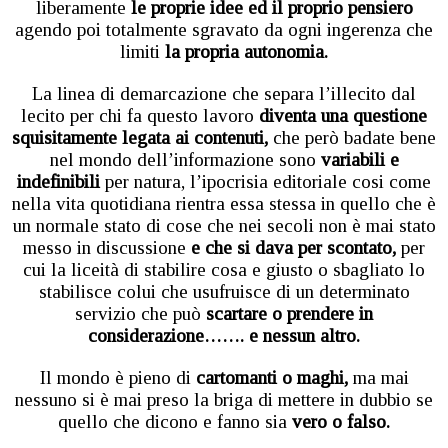
liberamente
le proprie idee ed il proprio pensiero
agendo poi totalmente sgravato da ogni ingerenza che
limiti
la propria autonomia.
La linea di demarcazione che separa l’illecito dal
lecito per chi fa questo lavoro
diventa una questione
squisitamente legata ai contenuti,
che però badate bene
nel mondo dell’informazione sono
variabili e
indefinibili
per natura, l’ipocrisia editoriale cosi come
nella vita quotidiana rientra essa stessa in quello che è
un normale stato di cose che nei secoli non è mai stato
messo in discussione
e che si dava per scontato,
per
cui la liceità di stabilire cosa e giusto o sbagliato lo
stabilisce colui che usufruisce di un determinato
servizio che può
scartare o prendere in
considerazione……. e nessun altro.
Il mondo è pieno di
cartomanti o maghi,
ma mai
nessuno si è mai preso la briga di mettere in dubbio se
quello che dicono e fanno sia
vero o falso.