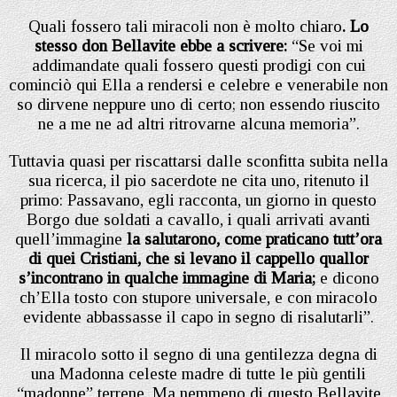
Quali fossero tali miracoli non è molto chiaro
. Lo
stesso don Bellavite ebbe a scrivere:
“Se voi mi
addimandate quali fossero questi prodigi con cui
cominciò qui Ella a rendersi e celebre e venerabile non
so dirvene neppure uno di certo; non essendo riuscito
ne a me ne ad altri ritrovarne alcuna memoria”.
Tuttavia quasi per riscattarsi dalle sconfitta subita nella
sua ricerca, il pio sacerdote ne cita uno, ritenuto il
primo: Passavano, egli racconta, un giorno in questo
Borgo due soldati a cavallo, i quali arrivati avanti
quell’immagine
la salutarono, come praticano tutt’ora
di quei Cristiani, che si levano il cappello quallor
s’incontrano in qualche immagine di Maria;
e dicono
ch’Ella tosto con stupore universale, e con miracolo
evidente abbassasse il capo in segno di risalutarli”.
Il miracolo sotto il segno di una gentilezza degna di
una Madonna celeste madre di tutte le più gentili
“madonne” terrene. Ma nemmeno di questo Bellavite