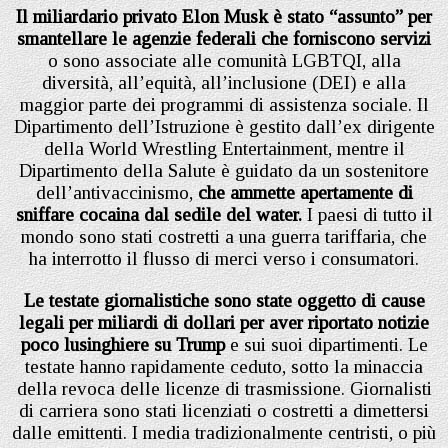
Il miliardario privato Elon Musk è stato “assunto” per
smantellare le agenzie federali che forniscono servizi
o sono associate alle comunità LGBTQI, alla
diversità, all’equità, all’inclusione (DEI) e alla
maggior parte dei programmi di assistenza sociale. Il
Dipartimento dell’Istruzione è gestito dall’ex dirigente
della World Wrestling Entertainment, mentre il
Dipartimento della Salute è guidato da un sostenitore
dell’antivaccinismo,
che ammette apertamente di
sniffare cocaina dal sedile del water.
I paesi di tutto il
mondo sono stati costretti a una guerra tariffaria, che
ha interrotto il flusso di merci verso i consumatori.
Le testate giornalistiche sono state oggetto di cause
legali per miliardi di dollari per aver riportato notizie
poco lusinghiere su Trump
e sui suoi dipartimenti. Le
testate hanno rapidamente ceduto, sotto la minaccia
della revoca delle licenze di trasmissione. Giornalisti
di carriera sono stati licenziati o costretti a dimettersi
dalle emittenti. I media tradizionalmente centristi, o più