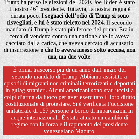
Trump ha perso le elezioni del 2020. Joe Biden è stato
°
il nostro 46
presidente. Tuttavia, la nostra tregua è
durata poco.
I seguaci dell’odio di Trump si sono
risvegliati, e lui è stato rieletto nel 2024.
Il secondo
mandato di Trump è stato più feroce del primo. Era in
cerca di vendetta contro una nazione che lo aveva
cacciato dalla carica, che aveva cercato di accusarlo
di insurrezione
e che lo aveva messo sotto accusa, non
una, ma due volte.
È ormai trascorso più di un anno dall’inizio del
secondo mandato di Trump. Abbiamo assistito a
episodi di migranti non criminali terrorizzati e deportati
in gulag stranieri. Alcuni americani sono stati uccisi a
colpi d’arma da fuoco per aver esercitato il loro diritto
costituzionale di protestare. Si è verificata l’uccisione
unilaterale di 157 persone a bordo di imbarcazioni in
acque internazionali. È stato attuato un cambio di
regime con la forza e il rapimento del presidente
venezuelano Maduro.