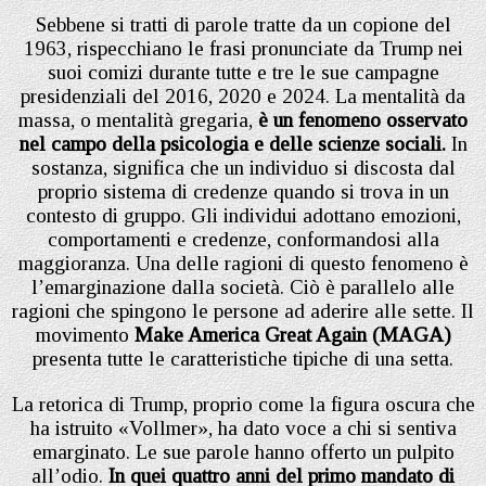
Sebbene si tratti di parole tratte da un copione del
1963, rispecchiano le frasi pronunciate da Trump nei
suoi comizi durante tutte e tre le sue campagne
presidenziali del 2016, 2020 e 2024. La mentalità da
massa, o mentalità gregaria,
è un fenomeno osservato
nel campo della psicologia e delle scienze sociali.
In
sostanza, significa che un individuo si discosta dal
proprio sistema di credenze quando si trova in un
contesto di gruppo. Gli individui adottano emozioni,
comportamenti e credenze, conformandosi alla
maggioranza. Una delle ragioni di questo fenomeno è
l’emarginazione dalla società. Ciò è parallelo alle
ragioni che spingono le persone ad aderire alle sette. Il
movimento
Make America Great Again (MAGA)
presenta tutte le caratteristiche tipiche di una setta.
La retorica di Trump, proprio come la figura oscura che
ha istruito «Vollmer», ha dato voce a chi si sentiva
emarginato. Le sue parole hanno offerto un pulpito
all’odio.
In quei quattro anni del primo mandato di