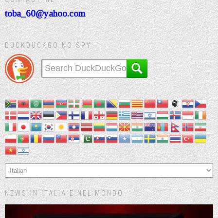
toba_60@yahoo.com
DUCKDUCKGO NO SPY
NEWS IN ITALIA E NEL MONDO