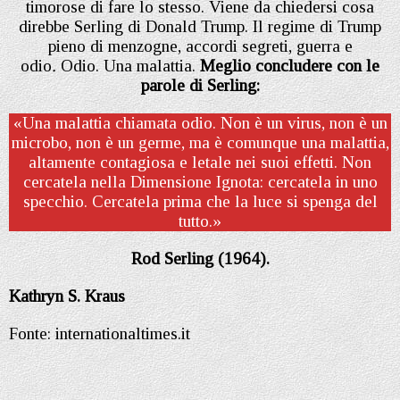
timorose di fare lo stesso. Viene da chiedersi cosa
direbbe Serling di Donald Trump. Il regime di Trump
pieno di menzogne, accordi segreti, guerra e
odio
.
Odio. Una malattia.
Meglio concludere con le
parole di Serling:
«Una malattia chiamata odio. Non è un virus, non è un
microbo, non è un germe, ma è comunque una malattia,
altamente contagiosa e letale nei suoi effetti. Non
cercatela nella Dimensione Ignota: cercatela in uno
specchio. Cercatela prima che la luce si spenga del
tutto.»
Rod Serling (1964).
Kathryn S. Kraus
Fonte: internationaltimes.it