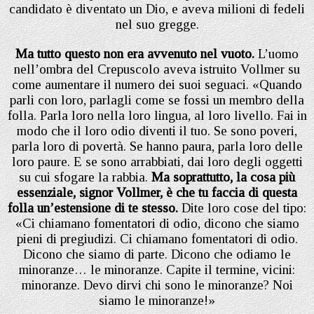
candidato è diventato un Dio, e aveva milioni di fedeli
nel suo gregge.
Ma tutto questo non era avvenuto nel vuoto.
L’uomo
nell’ombra del Crepuscolo aveva istruito Vollmer su
come aumentare il numero dei suoi seguaci. «Quando
parli con loro, parlagli come se fossi un membro della
folla. Parla loro nella loro lingua, al loro livello. Fai in
modo che il loro odio diventi il tuo. Se sono poveri,
parla loro di povertà. Se hanno paura, parla loro delle
loro paure. E se sono arrabbiati, dai loro degli oggetti
su cui sfogare la rabbia.
Ma soprattutto, la cosa più
essenziale, signor Vollmer, è che tu faccia di questa
folla un’estensione di te stesso.
Dite loro cose del tipo:
«Ci chiamano fomentatori di odio, dicono che siamo
pieni di pregiudizi. Ci chiamano fomentatori di odio.
Dicono che siamo di parte. Dicono che odiamo le
minoranze… le minoranze. Capite il termine, vicini:
minoranze. Devo dirvi chi sono le minoranze? Noi
siamo le minoranze!»