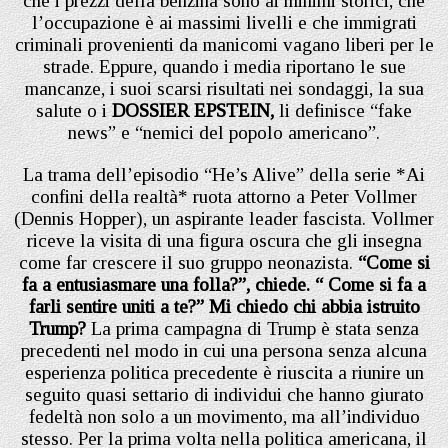
che i prezzi della benzina sono ai minimi storici, che
l’occupazione è ai massimi livelli e che immigrati
criminali provenienti da manicomi vagano liberi per le
strade. Eppure, quando i media riportano le sue
mancanze, i suoi scarsi risultati nei sondaggi, la sua
salute o i
DOSSIER EPSTEIN,
li definisce “fake
news” e “nemici del popolo americano”.
La trama dell’episodio “He’s Alive” della serie *Ai
confini della realtà* ruota attorno a Peter Vollmer
(Dennis Hopper), un aspirante leader fascista. Vollmer
riceve la visita di una figura oscura che gli insegna
come far crescere il suo gruppo neonazista.
“Come si
fa a entusiasmare una folla?”, chiede. “ Come si fa a
farli sentire uniti a te?” Mi chiedo chi abbia istruito
Trump?
La prima campagna di Trump è stata senza
precedenti nel modo in cui una persona senza alcuna
esperienza politica precedente è riuscita a riunire un
seguito quasi settario di individui che hanno giurato
fedeltà non solo a un movimento, ma all’individuo
stesso. Per la prima volta nella politica americana, il