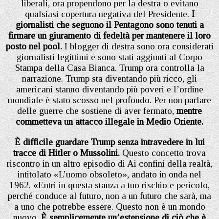
liberali, ora propendono per la destra o evitano
qualsiasi copertura negativa del Presidente.
I
giornalisti che seguono il Pentagono sono tenuti a
firmare un giuramento di fedeltà per mantenere il loro
posto nel pool.
I blogger di destra sono ora considerati
giornalisti legittimi e sono stati aggiunti al Corpo
Stampa della Casa Bianca. Trump ora controlla la
narrazione. Trump sta diventando più ricco, gli
americani stanno diventando più poveri e l’ordine
mondiale è stato scosso nel profondo. Per non parlare
delle guerre che sostiene di aver fermato,
mentre
commetteva un attacco illegale in Medio Oriente.
È difficile guardare Trump senza intravedere in lui
tracce di Hitler o Mussolini.
Questo concetto trova
riscontro in un altro episodio di Ai confini della realtà,
intitolato «L’uomo obsoleto», andato in onda nel
1962. «Entri in questa stanza a tuo rischio e pericolo,
perché conduce al futuro, non a un futuro che sarà, ma
a uno che potrebbe essere. Questo non è un mondo
nuovo.
È semplicemente un’estensione di ciò che è