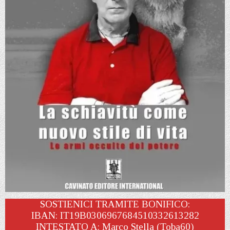
SOSTIENICI TRAMITE BONIFICO:
IBAN: IT19B0306967684510332613282
INTESTATO A: Marco Stella (Toba60)