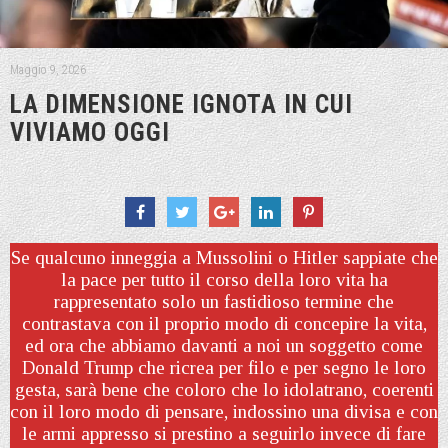
Maggio 9, 2026
LA DIMENSIONE IGNOTA IN CUI
VIVIAMO OGGI
Se qualcuno inneggia a Mussolini o Hitler sappiate che
la pace per tutto il corso della loro vita ha
rappresentato solo un fastidioso termine che
contrastava con il proprio modo di concepire la vita,
ed ora che abbiamo davanti a noi un soggetto come
Donald Trump che ricrea per filo e per segno le loro
gesta, sarà bene che coloro che lo idolatrano, coerenti
con il loro modo di pensare, indossino una divisa e con
le armi appresso si prestino a seguirlo invece di fare