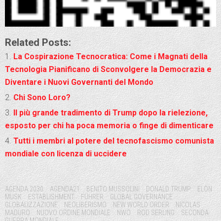
Related Posts:
La Cospirazione Tecnocratica: Come i Magnati della
Tecnologia Pianificano di Sconvolgere la Democrazia e
Diventare i Nuovi Governanti del Mondo
Chi Sono Loro?
Il più grande tradimento di Trump dopo la rielezione,
esposto per chi ha poca memoria o finge di dimenticare
Tutti i membri al potere del tecnofascismo comunista
mondiale con licenza di uccidere
Tags:
AGENDA 2030
AGENDA21
BENITO MUSSOLINI
DONALD TRUMP
ELON
MUSK
ESTABLISHMENT
FÜHRER
GLOBAL GOVERNANCE
GLOBALIZZAZIONE
NEOLIBERISMO
NEW WORLD ORDER
NICOLAS
MADURO
NUOVO ORDINE MONDIALE
NWO
ROD SERLING
SECONDA
GUERRA MONDIALE