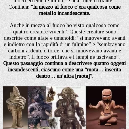
fuoco ed emette fulmini e una “luce brillante”.
Continua:
“In mezzo al fuoco c’era qualcosa come
metallo incandescente.
Anche in mezzo al fuoco ho visto qualcosa come
quattro creature viventi”. Queste creature sono
descritte come alate e umanoidi; “si muovevano avanti
e indietro con la rapidità di un fulmine” e “sembravano
carboni ardenti, o torce, che si muovevano avanti e
indietro”. Il fuoco brillava e i lampi ne uscivano”.
Questo passaggio continua a descrivere quattro oggetti
incandescenti, ciascuno come una “ruota… inserita
dentro… un’altra [ruota]”.