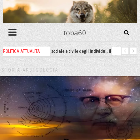
toba60
 della libertà sociale e civile degli individui, il 62% degli italiani rinunci
POLITICA ATTUALITA'
no altro che l'incarnazione perfetta dei nostri valori occidentali
2 wee
STORIA ARCHEOLOGIA