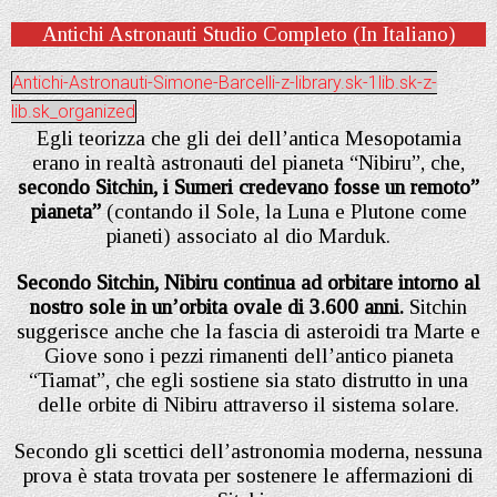
Antichi Astronauti Studio Completo (In Italiano)
Antichi-Astronauti-Simone-Barcelli-z-library.sk-1lib.sk-z-
lib.sk_organized
Egli teorizza che gli dei dell’antica Mesopotamia
erano in realtà astronauti del pianeta “Nibiru”, che,
secondo Sitchin, i Sumeri credevano fosse un remoto”
pianeta”
(contando il Sole, la Luna e Plutone come
pianeti) associato al dio Marduk.
Secondo Sitchin, Nibiru continua ad orbitare intorno al
nostro sole in un’orbita ovale di 3.600 anni.
Sitchin
suggerisce anche che la fascia di asteroidi tra Marte e
Giove sono i pezzi rimanenti dell’antico pianeta
“Tiamat”, che egli sostiene sia stato distrutto in una
delle orbite di Nibiru attraverso il sistema solare.
Secondo gli scettici dell’astronomia moderna, nessuna
prova è stata trovata per sostenere le affermazioni di