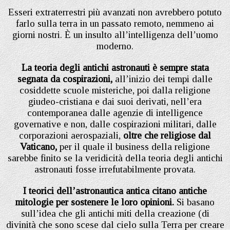
Esseri extraterrestri più avanzati non avrebbero potuto
farlo sulla terra in un passato remoto, nemmeno ai
giorni nostri. È un insulto all’intelligenza dell’uomo
moderno.
La teoria degli antichi astronauti è sempre stata
segnata da cospirazioni,
all’inizio dei tempi dalle
cosiddette scuole misteriche, poi dalla religione
giudeo-cristiana e dai suoi derivati, nell’era
contemporanea dalle agenzie di intelligence
governative e non, dalle cospirazioni militari, dalle
corporazioni aerospaziali,
oltre che religiose dal
Vaticano,
per il quale il business della religione
sarebbe finito se la veridicità della teoria degli antichi
astronauti fosse irrefutabilmente provata.
I teorici dell’astronautica antica citano antiche
mitologie per sostenere le loro opinioni.
Si basano
sull’idea che gli antichi miti della creazione (di
divinità che sono scese dal cielo sulla Terra per creare