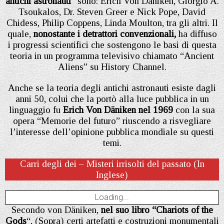
antichi astronauti”
sono: Erich Von Daniken, Giorgio A.
Tsoukalos, Dr. Steven Greer e Nick Pope, David
Chidess, Philip Coppens, Linda Moulton, tra gli altri. Il
quale,
nonostante i detrattori convenzionali,
ha diffuso
i progressi scientifici che sostengono le basi di questa
teoria in un programma televisivo chiamato “Ancient
Aliens” su History Channel.
Anche se la teoria degli antichi astronauti esiste dagli
anni 50, colui che la portò alla luce pubblica in un
linguaggio fu
Erich Von Däniken nel 1969
con la sua
opera “Memorie del futuro” riuscendo a risvegliare
l’interesse dell’opinione pubblica mondiale su questi
temi.
Carri degli dei – Misteri irrisolti del passato (In
Inglese)
Loading...
Secondo von Däniken,
nel suo libro “Chariots of the
Gods
“, (Sopra) certi artefatti e costruzioni monumentali