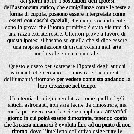
dei giorni nostri.
I sostenitori dell’ipotesi
dell’astronauta antico, che somiglianze come le teste a
forma di cupola, possono essere interpretate come
esseri con caschi spaziali,
che inequivocabilmente
sono la prova che l’uomo primitivo è stato visitato da
una razza extraterrestre. Ulteriori prove a favore di
questa ipotesi si basano su quella che si dice essere
una rappresentazione di dischi volanti nell’arte
medievale e rinascimentale.
Questo è usato per sostenere l’ipotesi degli antichi
astronauti che cercano di dimostrare che i creatori
dell’umanità ritornano
per vedere come sta andando la
loro creazione nel tempo.
Una teoria di origine evolutiva come quella degli
antichi astronauti, non sarà facile da dimostrare, ma
con la perseveranza e la scienza applicata
arriverà il
giorno in cui potrà essere dimostrata, tenendo conto
che la razza umana si è evoluta fino ad un punto di non
ritorno
, dove l’intelletto collettivo esige tutte le