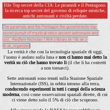
File Top secret della CIA: Le piramidi e il Pentagono:
la ricerca top secret del governo di reliquie mistiche,
antichi astronauti e civiltà perdute.
The-pyramids-and-the-Pentagon-the-governments-top-
secret-pursuit-of-mystical-relics-ancient-astronauts-and-
lost…-Redfern-Nicholas-1964-z-library.sk-1lib.sk-z-
lib.sk_organized
La verità è che con la tecnologia spaziale di oggi,
l’uomo è andato sulla luna e
non ci hanno mai detto la
verità su ciò che hanno trovato lì
(il che li ha costretti
a non tornarci).
Sette astronauti sono tenuti sulla Stazione Spaziale
Internazionale (ISS), in orbita intorno alla terra,
conducendo esperimenti in tutti i campi della scienza
moderna
, così come osservazioni spaziali dirette, di cui
ci viene detto solo il 5% di ciò che scoprono.