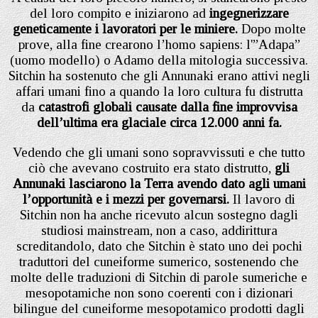
del loro compito e iniziarono ad
ingegnerizzare
geneticamente i lavoratori per le miniere.
Dopo molte
prove, alla fine crearono l’homo sapiens: l'”Adapa”
(uomo modello) o Adamo della mitologia successiva.
Sitchin ha sostenuto che gli Annunaki erano attivi negli
affari umani fino a quando la loro cultura fu distrutta
da
catastrofi globali causate dalla fine improvvisa
dell’ultima era glaciale circa 12.000 anni fa.
Vedendo che gli umani sono sopravvissuti e che tutto
ciò che avevano costruito era stato distrutto,
gli
Annunaki lasciarono la Terra avendo dato agli umani
l’opportunità e i mezzi per governarsi.
Il lavoro di
Sitchin non ha anche ricevuto alcun sostegno dagli
studiosi mainstream, non a caso, addirittura
screditandolo, dato che Sitchin è stato uno dei pochi
traduttori del cuneiforme sumerico, sostenendo che
molte delle traduzioni di Sitchin di parole sumeriche e
mesopotamiche non sono coerenti con i dizionari
bilingue del cuneiforme mesopotamico prodotti dagli