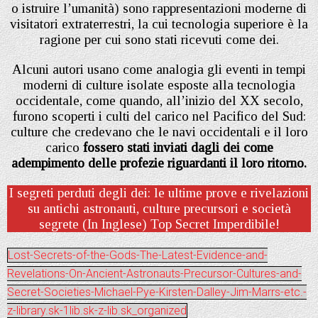
o istruire l’umanità) sono rappresentazioni moderne di
visitatori extraterrestri, la cui tecnologia superiore è la
ragione per cui sono stati ricevuti come dei.
Alcuni autori usano come analogia gli eventi in tempi
moderni di culture isolate esposte alla tecnologia
occidentale, come quando, all’inizio del XX secolo,
furono scoperti i culti del carico nel Pacifico del Sud:
culture che credevano che le navi occidentali e il loro
carico
fossero stati inviati dagli dei come
adempimento delle profezie riguardanti il loro ritorno.
I segreti perduti degli dei: le ultime prove e rivelazioni
su antichi astronauti, culture precursori e società
segrete (In Inglese) Top Secret Imperdibile!
Lost-Secrets-of-the-Gods-The-Latest-Evidence-and-
Revelations-On-Ancient-Astronauts-Precursor-Cultures-and-
Secret-Societies-Michael-Pye-Kirsten-Dalley-Jim-Marrs-etc.-
z-library.sk-1lib.sk-z-lib.sk_organized