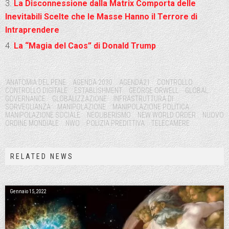
La Disconnessione dalla Matrix Comporta delle
Inevitabili Scelte che le Masse Hanno il Terrore di
Intraprendere
La “Magia del Caos” di Donald Trump
Tags:
'ANATOMIA DEL PENE
AGENDA 2030
AGENDA21
CONTROLLO
CONTROLLO DIGITALE
ESTABLISHMENT
GEORGE ORWELL
GLOBAL
GOVERNANCE
GLOBALIZZAZIONE
INFRASTRUTTURA DI
SORVEGLIANZA
MANIPOLAZIONE
MANIPOLAZIONE POLITICA
MANIPOLAZIONE SOCIALE
NEOLIBERISMO
NEW WORLD ORDER
NUOVO
ORDINE MONDIALE
NWO
POLIZIA PREDITTIVA
TELECAMERE
RELATED NEWS
Gennaio 15, 2022