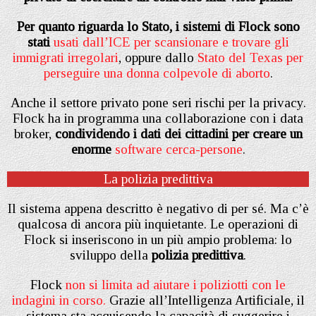
Per quanto riguarda lo Stato, i sistemi di Flock sono
stati
usati dall’ICE per scansionare e trovare gli
immigrati irregolari
, oppure dallo
Stato del Texas per
perseguire una donna colpevole di aborto
.
Anche il settore privato pone seri rischi per la privacy.
Flock ha in programma una collaborazione con i data
broker,
condividendo i dati dei cittadini per creare un
enorme
software cerca-persone
.
La polizia predittiva
Il sistema appena descritto è negativo di per sé. Ma c’è
qualcosa di ancora più inquietante. Le operazioni di
Flock si inseriscono in un più ampio problema: lo
sviluppo della
polizia predittiva
.
Flock
non si limita ad aiutare i poliziotti con le
indagini in corso.
Grazie all’Intelligenza Artificiale, il
sistema sta acquisendo la capacità di suggerire i