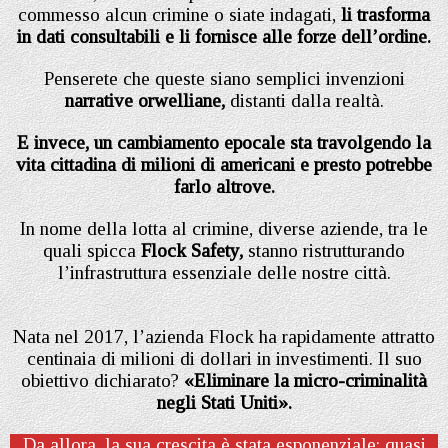
commesso alcun crimine o siate indagati,
li trasforma
in dati consultabili e li fornisce alle forze dell’ordine.
Penserete che queste siano semplici invenzioni
narrative orwelliane,
distanti dalla realtà.
E invece, un cambiamento epocale sta travolgendo la
vita cittadina di milioni di americani e presto potrebbe
farlo altrove.
In nome della lotta al crimine, diverse aziende, tra le
quali spicca
Flock Safety,
stanno ristrutturando
l’infrastruttura essenziale delle nostre città.
Nata nel 2017, l’azienda Flock ha rapidamente attratto
centinaia di milioni di dollari in investimenti. Il suo
obiettivo dichiarato?
«Eliminare la micro-criminalità
negli Stati Uniti».
Da allora, la sua crescita è stata esponenziale: quasi