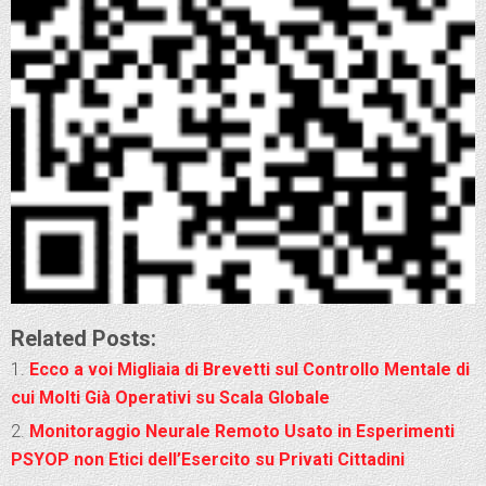
Related Posts:
Ecco a voi Migliaia di Brevetti sul Controllo Mentale di
cui Molti Già Operativi su Scala Globale
Monitoraggio Neurale Remoto Usato in Esperimenti
PSYOP non Etici dell’Esercito su Privati Cittadini