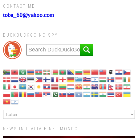
CONTACT ME
toba_60@yahoo.com
DUCKDUCKGO NO SPY
NEWS IN ITALIA E NEL MONDO