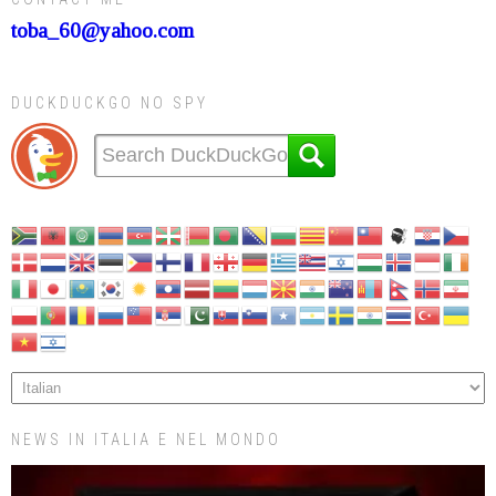
toba_60@yahoo.com
DUCKDUCKGO NO SPY
NEWS IN ITALIA E NEL MONDO