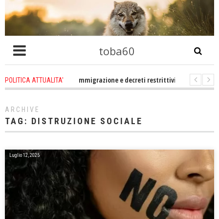
toba60
ro che problema immigrazione e decreti restrittivi della libertà sociale e civi
POLITICA ATTUALITA'
 statevene un po zitti! Le atrocità a Gaza non sono altro che l'incarnazione 
ARCHIVE
TAG:
DISTRUZIONE SOCIALE
Luglio 12, 2025