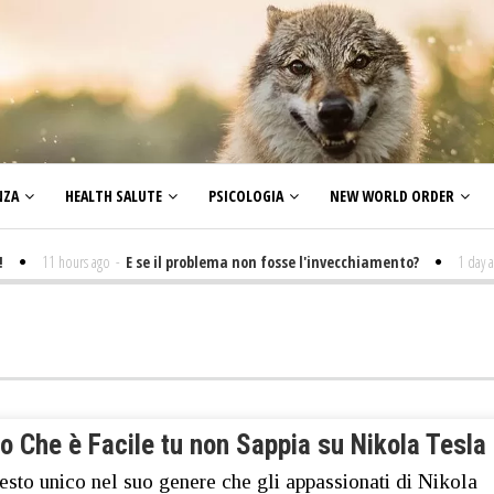
NZA
HEALTH SALUTE
PSICOLOGIA
NEW WORLD ORDER
11 hours ago
-
E se il problema non fosse l'invecchiamento?
1 day ago
-
Più
o Che è Facile tu non Sappia su Nikola Tesla
testo unico nel suo genere che gli appassionati di Nikola