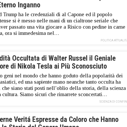
Eterno Inganno
 Trump ha le credenziali di al Capone ed il popolo
itense si è messo nelle mani di un cialtrone seriale che
ver passato una vita giocare a Risico con pedine in carne
a, ora si immedesima nel…
POLITICA ATTUALIT
dità Occultata di Walter Russel il Geniale
re di Nikola Tesla ai Più Sconosciuto
o geni nel mondo che hanno goduto della popolarità dei
asiatici, ed una sapiente mano neanche tanto occulta ha
i che siano stati posti nell’oblio della storia, della scienza
a cultura. Siamo sicuri che rimarrete sconcertati…
SCIENZA DI CONFI
terne Veritá Espresse da Coloro che Hanno