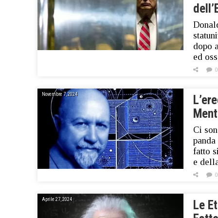
dell’
Donald
statun
dopo a
ed oss
0
Novembre 7, 2024
L’ere
Mento
Ci son
panda 
fatto s
e dell
0
Aprile 27, 2024
Le E