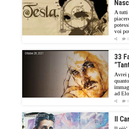
Nasc
A tutt
piacer
potess
voi po
0
Ottobre 28, 2021
33 Fa
”Tant
Avrei 
quanto
immagi
ad Elo
0
Febbraio 19, 2021
Il Ca
Il più