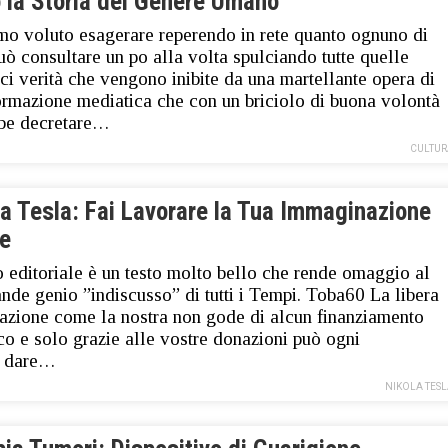
o la Storia del Genere Umano
o voluto esagerare reperendo in rete quanto ognuno di
uò consultare un po alla volta spulciando tutte quelle
ci verità che vengono inibite da una martellante opera di
ormazione mediatica che con un briciolo di buona volontà
be decretare…
CULTUR
la Tesla: Fai Lavorare la Tua Immaginazione
Te
 editoriale è un testo molto bello che rende omaggio al
ande genio ”indiscusso” di tutti i Tempi. Toba60 La libera
azione come la nostra non gode di alcun finanziamento
co e solo grazie alle vostre donazioni può ogni
o dare…
NIKOLA TES