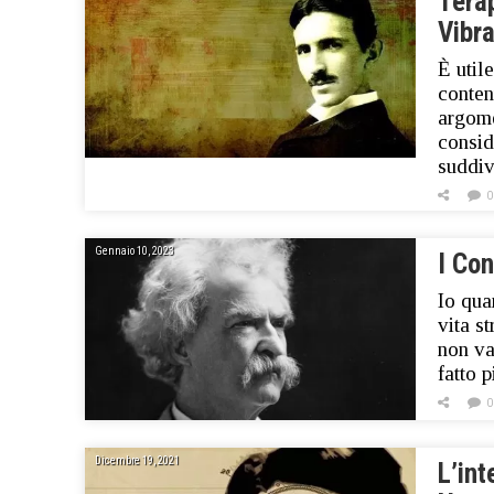
Terap
Vibra
È util
conten
argome
consid
suddiv
0
Gennaio 10, 2023
I Con
Io qua
vita s
non va
fatto 
0
Dicembre 19, 2021
L’int