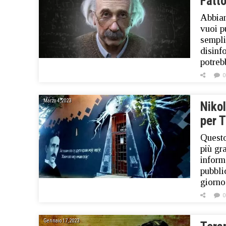
Fatt
Abbiam
vuoi p
sempli
disinf
potreb
0
Marzo 4, 2023
Niko
per 
Questo
più gr
inform
pubbli
giorn
0
Gennaio 17, 2023