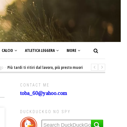
CALCIO
ATLETICA LEGGERA
MORE
 tardi ti ritiri dal lavoro, più presto muori! E non ti godi la pensione. Lo st
CONTACT ME
toba_60@yahoo.com
DUCKDUCKGO NO SPY