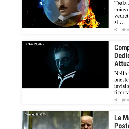
Tesla 
coinvol
vedret
si…
0
Febbraio 9, 2025
Compe
Dedic
Attu
Nella 
oneste
invisi
ricerc
0
Gennaio 19, 2025
Le Ma
Poste