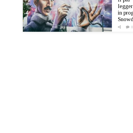
legger
in pro
Snowde
0