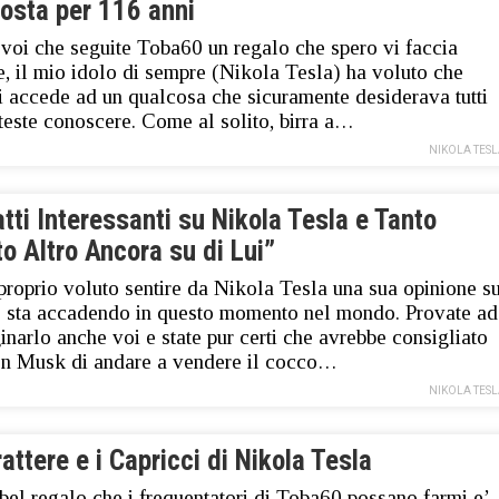
osta per 116 anni
i voi che seguite Toba60 un regalo che spero vi faccia
e, il mio idolo di sempre (Nikola Tesla) ha voluto che
i accede ad un qualcosa che sicuramente desiderava tutti
teste conoscere. Come al solito, birra a…
NIKOLA TES
tti Interessanti su Nikola Tesla e Tanto
o Altro Ancora su di Lui”
proprio voluto sentire da Nikola Tesla una sua opinione s
 sta accadendo in questo momento nel mondo. Provate ad
narlo anche voi e state pur certi che avrebbe consigliato
n Musk di andare a vendere il cocco…
NIKOLA TES
rattere e i Capricci di Nikola Tesla
’ bel regalo che i frequentatori di Toba60 possano farmi e’