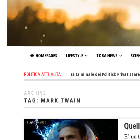
HOMEPAGES
LIFESTYLE
TOBA NEWS
SCIE
1 hour ago
-
La Neolingua Criminale dei Politici: Privatizzare!
POLITICA ATTUALITA'
ARCHIVE
TAG:
MARK TWAIN
Luglio 26, 2025
Quell
E’ un 