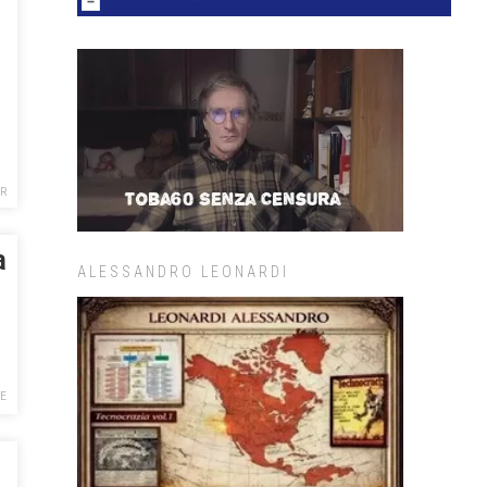
R
a
ALESSANDRO LEONARDI
FE