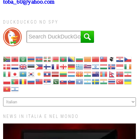
toba_60@yahoo.com
DUCKDUCKGO NO SPY
NEWS IN ITALIA E NEL MONDO