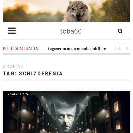
toba60
a filosofia dell'autogoverno in un mondo indifferente, codardo, dipendente
POLITICA ATTUALITA'
gitalizzazione e tokenizzazione: la grande espropriazione di "tutti" i beni 
ARCHIVE
TAG:
SCHIZOFRENIA
Dicembre 11, 2024