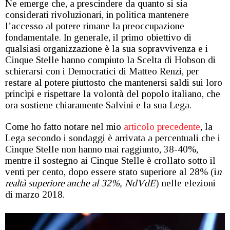
Ne emerge che, a prescindere da quanto si sia
considerati rivoluzionari, in politica mantenere
l’accesso al potere rimane la preoccupazione
fondamentale. In generale, il primo obiettivo di
qualsiasi organizzazione è la sua sopravvivenza e i
Cinque Stelle hanno compiuto la Scelta di Hobson di
schierarsi con i Democratici di Matteo Renzi, per
restare al potere piuttosto che mantenersi saldi sui loro
princìpi e rispettare la volontà del popolo italiano, che
ora sostiene chiaramente Salvini e la sua Lega.
Come ho fatto notare nel mio
articolo precedente
, la
Lega secondo i sondaggi è arrivata a percentuali che i
Cinque Stelle non hanno mai raggiunto, 38-40%,
mentre il sostegno ai Cinque Stelle è crollato sotto il
venti per cento, dopo essere stato superiore al 28% (i
n
realtà superiore anche al 32%, NdVdE
) nelle elezioni
di marzo 2018.