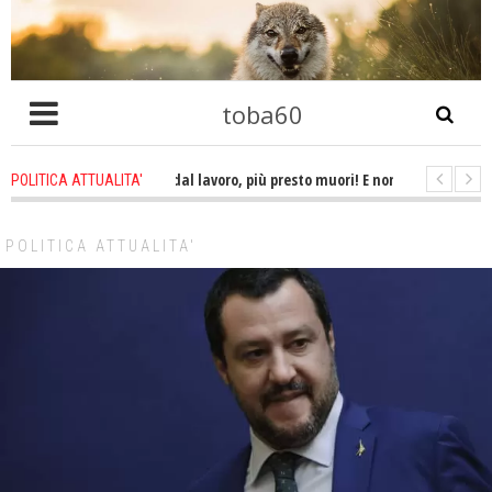
toba60
ù tardi ti ritiri dal lavoro, più presto muori! E non ti godi la pensione. Lo st
POLITICA ATTUALITA'
bedire all'ordine di uccidere un essere umano è omicidio!
1 week ago
-
POLITICA ATTUALITA'