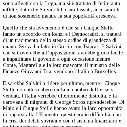
sono alleati con la Lega, ma si è trattato di ferite auto-
inflitte, dato che Salvini li ha surclassati, accusandoli
di non sostenerlo mentre la sua popolarità cresceva.
Quello che sta avvenendo è che se i Cinque Stelle
fanno un accordo con Renzi e i Democratici, si tratterà
di un tradimento dello stesso ordine di grandezza di
quanto Syriza ha fatto in Grecia con Tsipras. E Salvini,
che si troverebbe all’opposizione, avrebbe gioco facile
a impallinare il governo a ogni occasione mentre
Conte, Mattarella e la loro mascotte, il ministro delle
Finanze Giovanni Tria, vendono l’Italia a Bruxelles.
E sarebbe Salvini a ridere per ultimo, mentre i Cinque
Stelle non otterrebbero nulla in cambio dell’essersi
venduti, l’Italia verrebbe ulteriormente distrutta, e la
carovana di migranti di George Soros riprenderebbe. Di
Maio e i Cinque Stelle hanno avuto la loro opportunità
di opporsi alla UE mentre questa era in difficoltà, con
la crisi dei debiti sovrani e con il sistema finanziario e
politico tedesco sotto stress estremo.