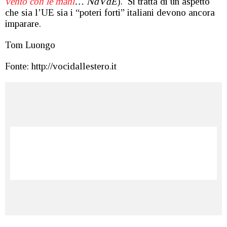
vento con le mani
… NdVdE
). Si tratta di un aspetto
che sia l’UE sia i “poteri forti” italiani devono ancora
imparare.
Tom Luongo
Fonte: http://vocidallestero.it