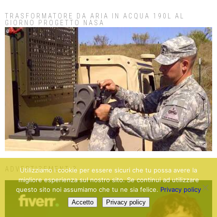
TRASFORMATORE DA ARIA IN ACQUA 190L AL
GIORNO PROGETTO NASA
ADVERTISEMENT 3
Utilizziamo i cookie per essere sicuri che tu possa avere la
migliore esperienza sul nostro sito. Se continui ad utilizzare
questo sito noi assumiamo che tu ne sia felice.
Privacy policy
Accetto
Privacy policy