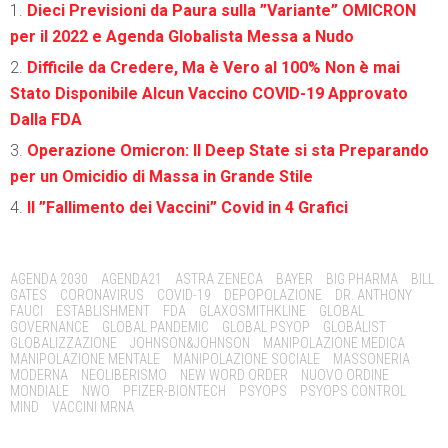
Dieci Previsioni da Paura sulla ”Variante” OMICRON
per il 2022 e Agenda Globalista Messa a Nudo
Difficile da Credere, Ma è Vero al 100% Non è mai
Stato Disponibile Alcun Vaccino COVID-19 Approvato
Dalla FDA
Operazione Omicron: Il Deep State si sta Preparando
per un Omicidio di Massa in Grande Stile
Il ”Fallimento dei Vaccini” Covid in 4 Grafici
Tags:
AGENDA 2030
AGENDA21
ASTRA ZENECA
BAYER
BIG PHARMA
BILL
GATES
CORONAVIRUS
COVID-19
DEPOPOLAZIONE
DR. ANTHONY
FAUCI
ESTABLISHMENT
FDA
GLAXOSMITHKLINE
GLOBAL
GOVERNANCE
GLOBAL PANDEMIC
GLOBAL PSYOP
GLOBALIST
GLOBALIZZAZIONE
JOHNSON&JOHNSON
MANIPOLAZIONE MEDICA
MANIPOLAZIONE MENTALE
MANIPOLAZIONE SOCIALE
MASSONERIA
MODERNA
NEOLIBERISMO
NEW WORD ORDER
NUOVO ORDINE
MONDIALE
NWO
PFIZER-BIONTECH
PSYOPS
PSYOPS CONTROL
MIND
VACCINI MRNA