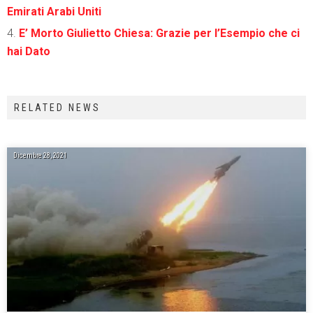
Emirati Arabi Uniti
E’ Morto Giulietto Chiesa: Grazie per l’Esempio che ci
hai Dato
RELATED NEWS
Dicembre 28, 2021