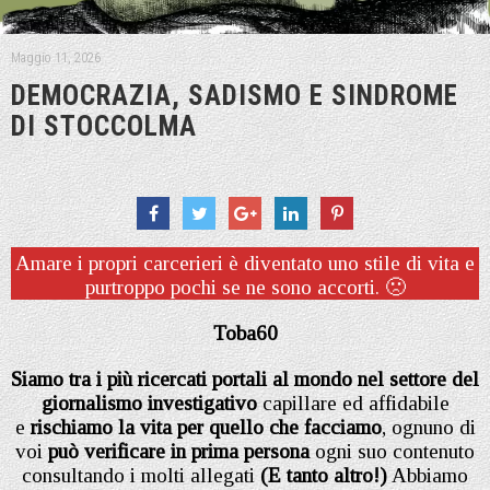
Maggio 11, 2026
DEMOCRAZIA, SADISMO E SINDROME
DI STOCCOLMA
Amare i propri carcerieri è diventato uno stile di vita e
purtroppo pochi se ne sono accorti. 🙁
Toba60
Siamo tra i più ricercati portali al mondo nel settore del
giornalismo investigativo
capillare ed affidabile
e
rischiamo la vita per quello che facciamo
, ognuno di
voi
può verificare in prima persona
ogni suo contenuto
consultando i molti allegati
(E tanto altro!)
Abbiamo