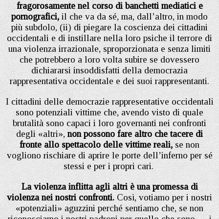
fragorosamente nel corso di banchetti mediatici e
pornografici,
il che va da sé, ma, dall’altro, in modo
più subdolo, (ii) di piegare la coscienza dei cittadini
occidentali e di instillare nella loro psiche il terrore di
una violenza irrazionale, sproporzionata e senza limiti
che potrebbero a loro volta subire se dovessero
dichiararsi insoddisfatti della democrazia
rappresentativa occidentale e dei suoi rappresentanti.
I cittadini delle democrazie rappresentative occidentali
sono potenziali vittime che, avendo visto di quale
brutalità sono capaci i loro governanti nei confronti
degli «altri»,
non possono fare altro che tacere di
fronte allo spettacolo delle vittime reali,
se non
vogliono rischiare di aprire le porte dell’inferno per sé
stessi e per i propri cari.
La violenza inflitta agli altri è una promessa di
violenza nei nostri confronti.
Così, votiamo per i nostri
«potenziali» aguzzini perché sentiamo che, se non
riconosciamo i nostri padroni per quello che sono — i