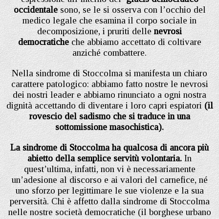
occidentale
sono, se le si osserva con l’occhio del
medico legale che esamina il corpo sociale in
decomposizione, i pruriti delle
nevrosi
democratiche
che abbiamo accettato di coltivare
anziché combattere.
Nella sindrome di Stoccolma si manifesta un chiaro
carattere patologico: abbiamo fatto nostre le nevrosi
dei nostri leader e abbiamo rinunciato a ogni nostra
dignità accettando di diventare i loro capri espiatori
(il
rovescio del sadismo che si traduce in una
sottomissione masochistica).
La sindrome di Stoccolma ha qualcosa di ancora più
abietto della semplice servitù volontaria.
In
quest’ultima, infatti, non vi è necessariamente
un’adesione al discorso e ai valori del carnefice, né
uno sforzo per legittimare le sue violenze e la sua
perversità. Chi è affetto dalla sindrome di Stoccolma
nelle nostre società democratiche (il borghese urbano