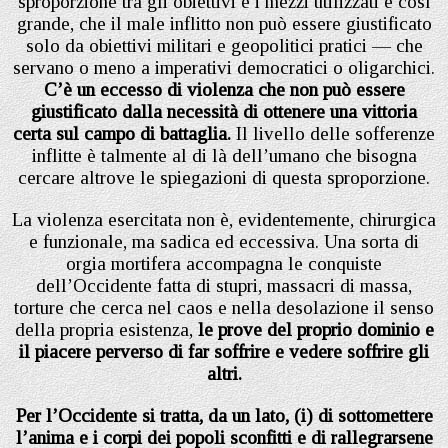
sproporzione tra gli obiettivi e i mezzi utilizzati è così
grande, che il male inflitto non può essere giustificato
solo da obiettivi militari e geopolitici pratici — che
servano o meno a imperativi democratici o oligarchici.
C’è un eccesso di violenza che non può essere
giustificato dalla necessità di ottenere una vittoria
certa sul campo di battaglia.
Il livello delle sofferenze
inflitte è talmente al di là dell’umano che bisogna
cercare altrove le spiegazioni di questa sproporzione.
La violenza esercitata non è, evidentemente, chirurgica
e funzionale, ma sadica ed eccessiva. Una sorta di
orgia mortifera accompagna le conquiste
dell’Occidente fatta di stupri, massacri di massa,
torture che cerca nel caos e nella desolazione il senso
della propria esistenza,
le prove del proprio dominio e
il piacere perverso di far soffrire e vedere soffrire gli
altri.
Per l’Occidente si tratta, da un lato, (i) di sottomettere
l’anima e i corpi dei popoli sconfitti e di rallegrarsene