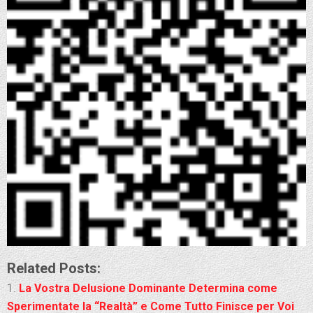
Related Posts:
La Vostra Delusione Dominante Determina come
Sperimentate la “Realtà” e Come Tutto Finisce per Voi