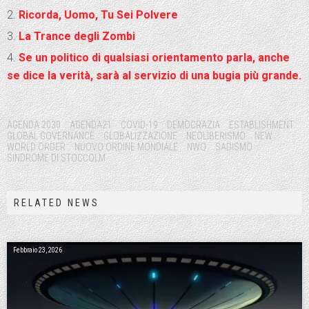
Ricorda, Uomo, Tu Sei Polvere
La Trance degli Zombi
Se un politico di qualsiasi orientamento parla, anche
se dice la verità, sarà al servizio di una bugia più grande.
Tags:
AGENDA 2030
AGENDA21
COVID-19
DEMOCRAZIA
ESTABLISHMENT
GLOBAL GOVERNANCE
GLOBALIZZAZIONE
NEOLIBERISMO
NEW
WORLD ORDER
NUOVO ORDINE MONDIALE
NWO
SADISMO
SINDROME DI STOCCOLM
RELATED NEWS
Febbraio 23, 2026