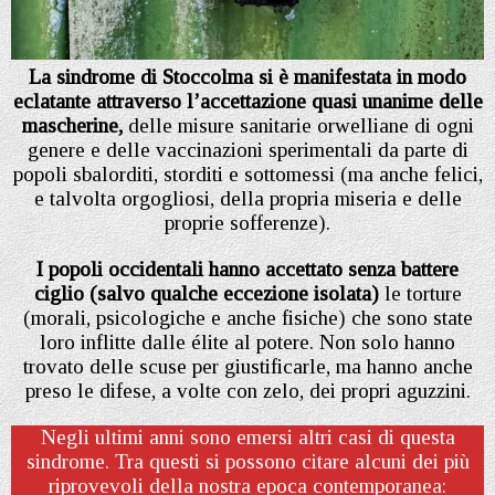
La sindrome di Stoccolma si è manifestata in modo
eclatante attraverso l’accettazione quasi unanime delle
mascherine,
delle misure sanitarie orwelliane di ogni
genere e delle vaccinazioni sperimentali da parte di
popoli sbalorditi, storditi e sottomessi (ma anche felici,
e talvolta orgogliosi, della propria miseria e delle
proprie sofferenze).
I popoli occidentali hanno accettato senza battere
ciglio (salvo qualche eccezione isolata)
le torture
(morali, psicologiche e anche fisiche) che sono state
loro inflitte dalle élite al potere. Non solo hanno
trovato delle scuse per giustificarle, ma hanno anche
preso le difese, a volte con zelo, dei propri aguzzini.
Negli ultimi anni sono emersi altri casi di questa
sindrome. Tra questi si possono citare alcuni dei più
riprovevoli della nostra epoca contemporanea: