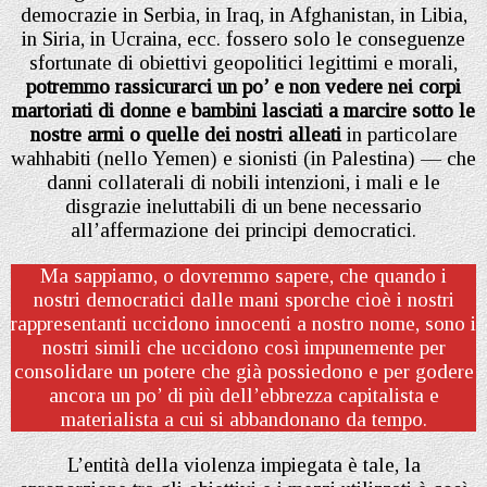
democrazie in Serbia, in Iraq, in Afghanistan, in Libia,
in Siria, in Ucraina, ecc. fossero solo le conseguenze
sfortunate di obiettivi geopolitici legittimi e morali,
potremmo rassicurarci un po’ e non vedere nei corpi
martoriati di donne e bambini lasciati a marcire sotto le
nostre armi o quelle dei nostri alleati
in particolare
wahhabiti (nello Yemen) e sionisti (in Palestina) — che
danni collaterali di nobili intenzioni, i mali e le
disgrazie ineluttabili di un bene necessario
all’affermazione dei principi democratici.
Ma sappiamo, o dovremmo sapere, che quando i
nostri democratici dalle mani sporche cioè i nostri
rappresentanti uccidono innocenti a nostro nome, sono i
nostri simili che uccidono così impunemente per
consolidare un potere che già possiedono e per godere
ancora un po’ di più dell’ebbrezza capitalista e
materialista a cui si abbandonano da tempo.
L’entità della violenza impiegata è tale, la