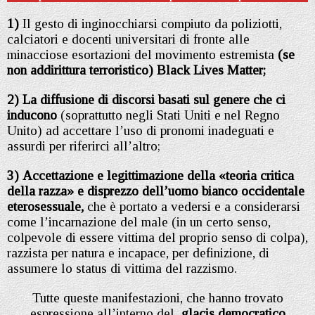
1)
Il gesto di inginocchiarsi compiuto da poliziotti,
calciatori e docenti universitari di fronte alle
minacciose esortazioni del movimento estremista
(se
non addirittura terroristico) Black Lives Matter;
2)
La diffusione di discorsi basati sul genere che ci
inducono
(soprattutto negli Stati Uniti e nel Regno
Unito) ad accettare l’uso di pronomi inadeguati e
assurdi per riferirci all’altro;
3)
Accettazione e legittimazione della «teoria critica
della razza» e disprezzo dell’uomo bianco occidentale
eterosessuale,
che è portato a vedersi e a considerarsi
come l’incarnazione del male (in un certo senso,
colpevole di essere vittima del proprio senso di colpa),
razzista per natura e incapace, per definizione, di
assumere lo status di vittima del razzismo.
Tutte queste manifestazioni, che hanno trovato
espressione all’interno del
glacis democratico