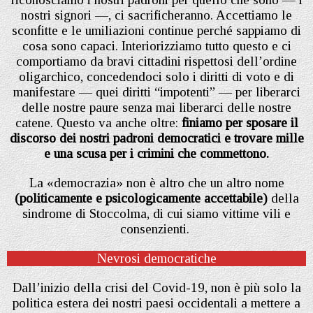
nostri signori —, ci sacrificheranno. Accettiamo le
sconfitte e le umiliazioni continue perché sappiamo di
cosa sono capaci. Interiorizziamo tutto questo e ci
comportiamo da bravi cittadini rispettosi dell’ordine
oligarchico, concedendoci solo i diritti di voto e di
manifestare — quei diritti “impotenti” — per liberarci
delle nostre paure senza mai liberarci delle nostre
catene. Questo va anche oltre:
finiamo per sposare il
discorso dei nostri padroni democratici e trovare mille
e una scusa per i crimini che commettono.
La «democrazia» non è altro che un altro nome
(politicamente e psicologicamente accettabile)
della
sindrome di Stoccolma, di cui siamo vittime vili e
consenzienti.
Nevrosi democratiche
Dall’inizio della crisi del Covid-19, non è più solo la
politica estera dei nostri paesi occidentali a mettere a