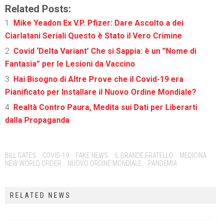
Related Posts:
Mike Yeadon Ex V.P. Pfizer: Dare Ascolto a dei
Ciarlatani Seriali Questo è Stato il Vero Crimine
Covid ‘Delta Variant’ Che si Sappia: è un ”Nome di
Fantasia” per le Lesioni da Vaccino
Hai Bisogno di Altre Prove che il Covid-19 era
Pianificato per Installare il Nuovo Ordine Mondiale?
Realtà Contro Paura, Medita sui Dati per Liberarti
dalla Propaganda
Tags:
BILL GATES
COVID-19
FAKE NEWS
IL GRANDE FRATELLO
MEDICINA
NEW WORLD ORDER
NUOVO ORDINE MONDIALE
PANDEMIA
RELATED NEWS