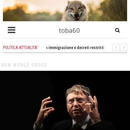
toba60
ro che problema immigrazione e decreti restrittivi della libertà sociale e civ
POLITICA ATTUALITA'
 statevene un po zitti! Le atrocità a Gaza non sono altro che l'incarnazione 
NEW WORLD ORDER