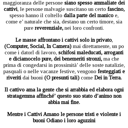
maggioranza delle persone
siano spesso ammaliate dei
cattivi
, le persone malvagie suscitano un certo
fascino,
spesso hanno il coltello
dalla parte del manico
e,
come e’ naturale che sia, destano un certo timore, sia
pure
reverenziale,
nei loro confronti.
Le masse affrontano i cattivi solo in privato
,
(Computer, Social, In Camera)
mai direttamente, un po
come i datorI di lavoro,
schifosi maleducati, arroganti
e diciamocelo pure, dei benemeriti stronzi,
ma che
prima di congedarsi in prossimità’ delle soste natalizie,
pasquali o nelle vacanze festive, vengono
festeggiati e
riveriti
dai buoni
(O presunti tali)
come
Dei in Terra.
Il cattivo ama la gente che si arrabbia ed elabora ogni
stratagemma affinché’ questo suo stato d’animo non
abbia mai fine.
Mentre i Cattivi
Amano
le persone tristi e violente i
buoni
Odiano
i loro aguzzini