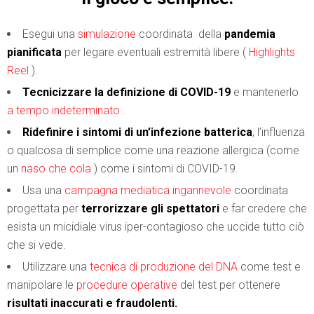
Esegui una
simulazione
coordinata della
pandemia
pianificata
per legare eventuali estremità libere (
Highlights
Reel
).
Tecnicizzare la definizione di COVID-19
e mantenerlo
a tempo indeterminato
.
Ridefinire i sintomi di un’infezione batterica
, l’influenza
o qualcosa di semplice come una reazione allergica (come
un
naso che cola
) come i sintomi di COVID-19.
Usa una
campagna mediatica ingannevole
coordinata
progettata per
terrorizzare gli spettatori
e far credere che
esista un micidiale virus iper-contagioso che uccide tutto ciò
che si vede.
Utilizzare una
tecnica di produzione del DNA
come test e
manipolare le
procedure operative
del test per ottenere
risultati inaccurati e fraudolenti.