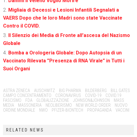
Dammi il Veleno Voglio Morire
Migliaia di Decessi e Lesioni Infantili Segnalati a
VAERS Dopo che le loro Madri sono state Vaccinate
Contro il COVID.
Il Silenzio dei Media di Fronte all’ascesa del Nazismo
Globale
Bomba a Orologeria Globale: Dopo Autopsia di un
Vaccinato Rilevata ”Presenza di RNA Virale” in Tutti i
Suoi Organi
Tags:
ASTRA ZENECA
AUSCHWITZ
BIG PHARMA
BILDERBERG
BILL GATES
CAMPO CONCENTRAMENTO
CORONAVIRUS
COVID-19
COVID.19
FASCISMO
FDA
GLOBALIZZAZIONE
JOHNSON&JOHNSON
MASS
MEDIA
MASSONERIA
NEOLIBERISMO
NEW WORLD ORDER
NUOVO
ORDINE MONDIALE
NWO
PFIZER-BIONTECH
PROPAGANDA
VACCINI
RELATED NEWS