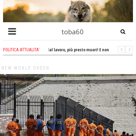
toba60
 tardi ti ritiri dal lavoro, più presto muori! E non ti godi la pensione. Lo st
POLITICA ATTUALITA'
edire all'ordine di uccidere un essere umano è omicidio!
1 week ago
-
NEW WORLD ORDER