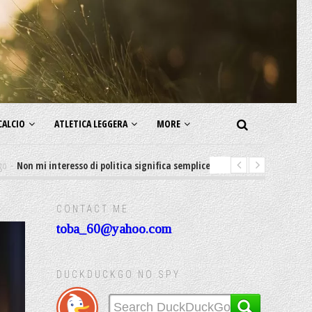
CALCIO
ATLETICA LEGGERA
MORE
 interesso di politica significa semplicemente Sostengo lo status quo
CONTACT ME
toba_60@yahoo.com
DUCKDUCKGO NO SPY