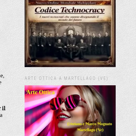
e,
ARTE OTTICA A MARTELLAGO (VE)
e
 il
a