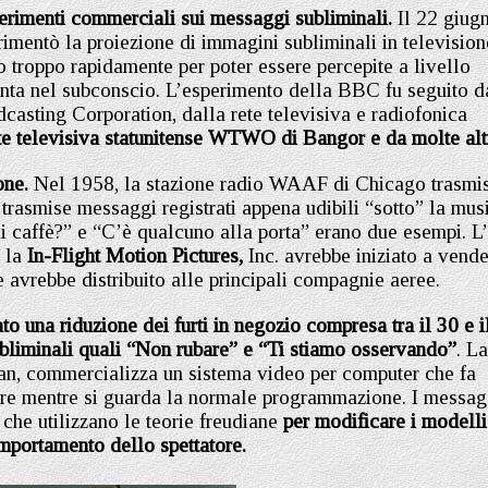
perimenti commerciali sui messaggi subliminali.
Il 22 giug
imentò la proiezione di immagini subliminali in television
roppo rapidamente per poter essere percepite a livello
ta nel subconscio. L’esperimento della BBC fu seguito d
casting Corporation, dalla rete televisiva e radiofonica
te televisiva statunitense WTWO di Bangor e da molte alt
ione.
Nel 1958, la stazione radio WAAF di Chicago trasmi
 trasmise messaggi registrati appena udibili “sotto” la mus
di caffè?” e “C’è qualcuno alla porta” erano due esempi. L
 la
In-Flight Motion Pictures,
Inc. avrebbe iniziato a vende
e avrebbe distribuito alle principali compagnie aeree.
to una riduzione dei furti in negozio compresa tra il 30 e i
bliminali quali “Non rubare” e “Ti stiamo osservando”
. La
gan, commercializza un sistema video per computer che fa
ore mentre si guarda la normale programmazione. I messag
 che utilizzano le teorie freudiane
per modificare i modelli
omportamento dello spettatore.