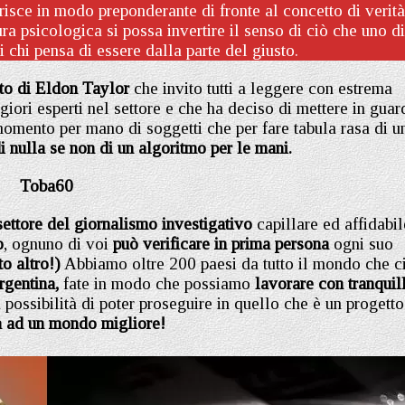
isce in modo preponderante di fronte al concetto di verità,
a psicologica si possa invertire il senso di ciò che uno d
i chi pensa di essere dalla parte del giusto.
esto di Eldon Taylor
che invito tutti a leggere con estrema
iori esperti nel settore e che ha deciso di mettere in guar
omento per mano di soggetti che per fare tabula rasa di u
i nulla se non di un algoritmo per le mani.
Toba60
 settore del giornalismo investigativo
capillare ed affidabil
o
, ognuno di voi
può verificare in prima persona
ogni suo
to altro!)
Abbiamo oltre 200 paesi da tutto il mondo che c
rgentina,
fate in modo che possiamo
lavorare con tranquill
 possibilità di poter proseguire in quello che è un progetto
a ad un mondo migliore!