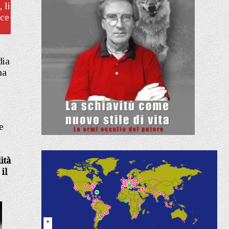
 li
ice
dia
na
e
i
ità
il