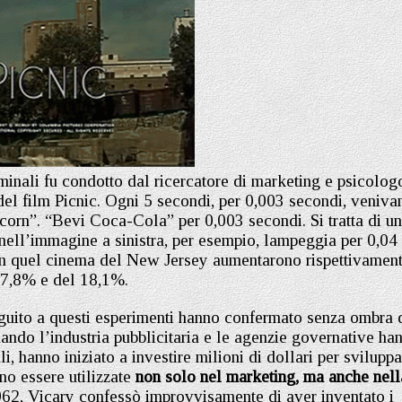
inali fu condotto dal ricercatore di marketing e psicolog
del film Picnic. Ogni 5 secondi, per 0,003 secondi, veniva
corn”. “Bevi Coca-Cola” per 0,003 secondi. Si tratta di un
ell’immagine a sinistra, per esempio, lampeggia per 0,04
in quel cinema del New Jersey aumentarono rispettivamen
57,8% e del 18,1%.
eguito a questi esperimenti hanno confermato senza ombra 
ando l’industria pubblicitaria e le agenzie governative ha
, hanno iniziato a investire milioni di dollari per sviluppa
no essere utilizzate
non solo nel marketing, ma anche nell
2, Vicary confessò improvvisamente di aver inventato i