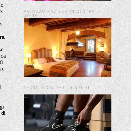
no
e.
PALAZZO RAVIZZA IN CENTRO
SIENA
a
re.
se
ica
’8
re
l
TECNOLOGIA PER LO SPORT
gi
 di