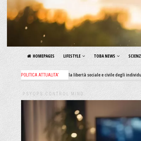
HOMEPAGES
LIFESTYLE
TOBA NEWS
SCIEN
e decreti restrittivi della libertà sociale e civile degli individui, il 62% d
POLITICA ATTUALITA'
PSYOPS CONTROL MIND