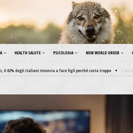
ZA
HEALTH SALUTE
PSICOLOGIA
NEW WORLD ORDER
egli italiani rinuncia a fare figli perché costa troppo
3 days ago
-
Non mi