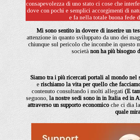
consapevolezza di uno stato ci cose che interfer
dove con pochi e semplici accorgimenti di natur
e fa nella totale buona fede d
Mi sono sentito in dovere di inserire un t
attenzione in quanto sviluppato da uno dei magg
chiunque sul pericolo che incombe in questo m
società
non ha più bisogno d
Siamo tra i più ricercati portali al mondo nel
e
rischiamo la vita per quello che facciam
contenuto consultando i molti allegati
(E tan
seguono,
la nostre sedi sono in in Italia
ed in A
attraverso un supporto economico
che ci dia la
quale mir