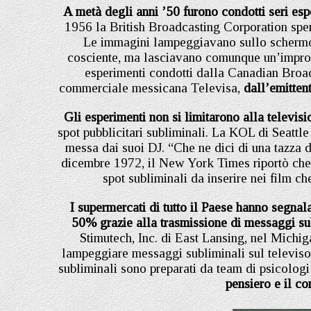
A metà degli anni ’50 furono condotti seri es
1956 la British Broadcasting Corporation sper
Le immagini lampeggiavano sullo schermo t
cosciente, ma lasciavano comunque un’impron
esperimenti condotti dalla Canadian Broad
commerciale messicana Televisa,
dall’emitten
Gli esperimenti non si limitarono alla televis
spot pubblicitari subliminali. La KOL di Seattle
messa dai suoi DJ. “Che ne dici di una tazza 
dicembre 1972, il New York Times riportò che
spot subliminali da inserire nei film ch
I supermercati di tutto il Paese hanno segnala
50% grazie alla trasmissione di messaggi su
Stimutech, Inc. di East Lansing, nel Michi
lampeggiare messaggi subliminali sul televis
subliminali sono preparati da team di psicologi
pensiero e il c