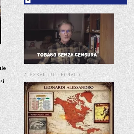
ale
ALESSANDRO LEONARDI
sì