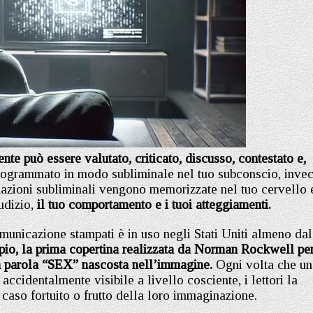
te può essere valutato, criticato, discusso, contestato e,
rogrammato in modo subliminale nel tuo subconscio, invec
mazioni subliminali vengono memorizzate nel tuo cervello 
iudizio,
il tuo comportamento e i tuoi atteggiamenti.
omunicazione stampati è in uso negli Stati Uniti almeno dal
o, la prima copertina realizzata da Norman Rockwell per
a parola “SEX” nascosta nell’immagine.
Ogni volta che un
cidentalmente visibile a livello cosciente, i lettori la
caso fortuito o frutto della loro immaginazione.