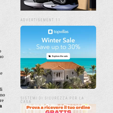
ADVERTISEMENT 11
o
no
te
di
nno
SISTEMI DI SICUREZZA PER LA
re
CASA
a