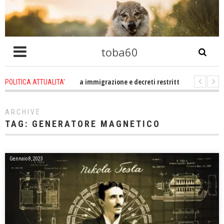
toba60
ltro che problema immigrazione e decreti restrittivi della libertà sociale e c
POLITICA ATTUALITA'
E statevene un po zitti! Le atrocità a Gaza non sono altro che l'incarnazion
ARCHIVE
TAG:
GENERATORE MAGNETICO
Gennaio 8, 2023