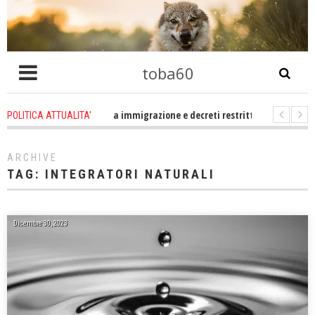
toba60
ltro che problema immigrazione e decreti restrittivi della libertà sociale e c
POLITICA ATTUALITA'
E statevene un po zitti! Le atrocità a Gaza non sono altro che l'incarnazion
ARCHIVE
TAG:
INTEGRATORI NATURALI
Dicembre 30, 2023