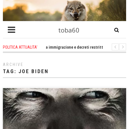
toba60
tro che problema immigrazione e decreti restrittivi della libertà sociale e civ
POLITICA ATTUALITA'
 statevene un po zitti! Le atrocità a Gaza non sono altro che l'incarnazione
ARCHIVE
TAG:
JOE BIDEN
Dicembre 11, 2024