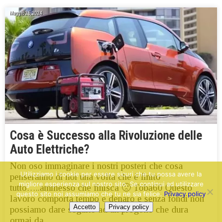
Maggio 25, 2024
Cosa è Successo alla Rivoluzione delle
Auto Elettriche?
Non oso immaginare i nostri posteri che cosa
Utilizziamo i cookie per essere sicuri che tu possa avere la
penseranno di noi una volta che è finito
migliore esperienza sul nostro sito. Se continui ad utilizzare
tutto…..ammesso che finisca 🙁 Toba60 Questo
questo sito noi assumiamo che tu ne sia felice.
Privacy policy
lavoro comporta tempo e denaro e senza fondi non
Accetto
Privacy policy
possiamo dare seguito ad un progetto che dura
ormai da…