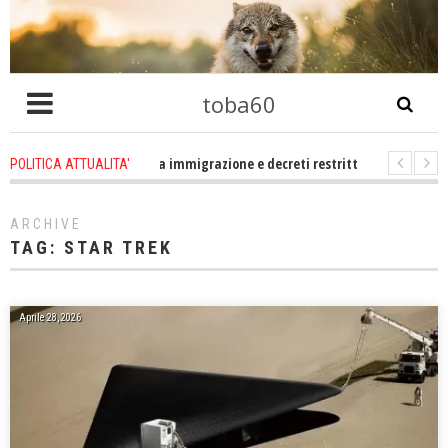
toba60
tro che problema immigrazione e decreti restrittivi della libertà sociale e ci
POLITICA ATTUALITA'
E statevene un po zitti! Le atrocità a Gaza non sono altro che l'incarnazion
ARCHIVE
TAG:
STAR TREK
Aprile 28, 2026