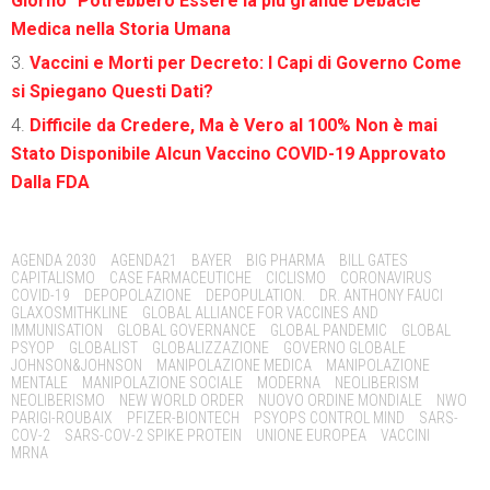
Giorno” Potrebbero Essere la più grande Debacle
Medica nella Storia Umana
Vaccini e Morti per Decreto: I Capi di Governo Come
si Spiegano Questi Dati?
Difficile da Credere, Ma è Vero al 100% Non è mai
Stato Disponibile Alcun Vaccino COVID-19 Approvato
Dalla FDA
Tags:
AGENDA 2030
AGENDA21
BAYER
BIG PHARMA
BILL GATES
CAPITALISMO
CASE FARMACEUTICHE
CICLISMO
CORONAVIRUS
COVID-19
DEPOPOLAZIONE
DEPOPULATION.
DR. ANTHONY FAUCI
GLAXOSMITHKLINE
GLOBAL ALLIANCE FOR VACCINES AND
IMMUNISATION
GLOBAL GOVERNANCE
GLOBAL PANDEMIC
GLOBAL
PSYOP
GLOBALIST
GLOBALIZZAZIONE
GOVERNO GLOBALE
JOHNSON&JOHNSON
MANIPOLAZIONE MEDICA
MANIPOLAZIONE
MENTALE
MANIPOLAZIONE SOCIALE
MODERNA
NEOLIBERISM
NEOLIBERISMO
NEW WORLD ORDER
NUOVO ORDINE MONDIALE
NWO
PARIGI-ROUBAIX
PFIZER-BIONTECH
PSYOPS CONTROL MIND
SARS-
COV-2
SARS-COV-2 SPIKE PROTEIN
UNIONE EUROPEA
VACCINI
MRNA