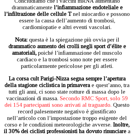
Concludiamo che i vaccini mRNA aumentano
drammaticamente
l’infiammazione endoteliale e
l’infiltrazione delle cellule T
nel miocardio e possono
essere la causa dell’aumento di trombosi,
cardiomiopatie e altri eventi vascolari.
Nota:
questa è la spiegazione più ovvia per il
drammatico aumento dei crolli negli sport d’élite e
amatoriali,
poiché l’infiammazione del muscolo
cardiaco e la trombosi sono note per essere
particolarmente pericolose per gli atleti.
La corsa cult Parigi-Nizza segna sempre l’apertura
della stagione ciclistica in primavera
e quest’anno, tra
tutti gli anni, ci sono state rotture di massa dopo le
vaccinazioni di massa.
Secondo RMC Sport, solo 59
dei 154 partecipanti sono arrivati al traguardo.
Questo
record palesemente negativo è giustificato
nell’articolo con l’impostazione troppo esigente del
corso e le condizioni meteorologiche avverse.
Inoltre,
il 30% dei ciclisti professionisti ha dovuto rinunciare
a