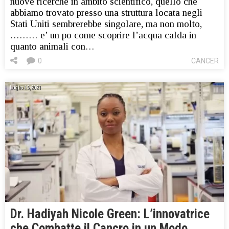
nuove ricerche in ambito scientifico, quello che
abbiamo trovato presso una struttura locata negli
Stati Uniti sembrerebbe singolare, ma non molto,
……… e’ un po come scoprire l’acqua calda in
quanto animali con…
0
CANCER
Luglio 15, 2021
Dr. Hadiyah Nicole Green: L’innovatrice
che Combatte il Cancro in un Modo