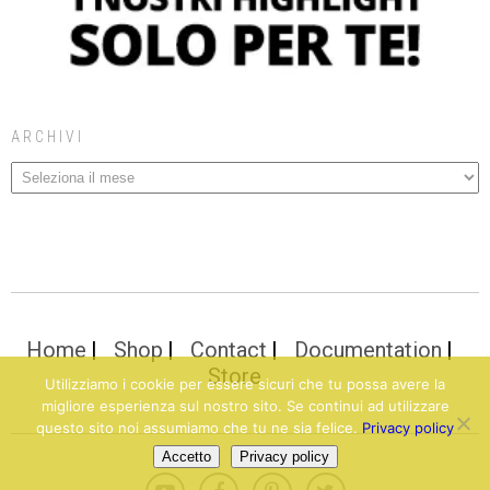
ARCHIVI
Home
Shop
Contact
Documentation
Store
Utilizziamo i cookie per essere sicuri che tu possa avere la
migliore esperienza sul nostro sito. Se continui ad utilizzare
questo sito noi assumiamo che tu ne sia felice.
Privacy policy
Accetto
Privacy policy