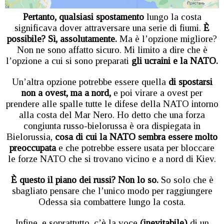
Pertanto, qualsiasi spostamento
lungo la costa
significava dover attraversare una serie di fiumi.
È
possibile? Sì, assolutamente.
Ma è l’opzione migliore?
Non ne sono affatto sicuro. Mi limito a dire che è
l’opzione a cui si sono preparati
gli ucraini e la NATO.
Un’altra opzione potrebbe essere quella
di spostarsi
non a ovest, ma a nord,
e poi virare a ovest per
prendere alle spalle tutte le difese della NATO intorno
alla costa del Mar Nero. Ho detto che una forza
congiunta russo-bielorussa è ora dispiegata in
Bielorussia,
cosa di cui la NATO sembra essere molto
preoccupata
e che potrebbe essere usata per bloccare
le forze NATO che si trovano vicino e a nord di Kiev.
È questo il piano dei russi? Non lo so.
So solo che è
sbagliato pensare che l’unico modo per raggiungere
Odessa sia combattere lungo la costa.
Infine, e soprattutto, c’è la voce
(inevitabile)
di un