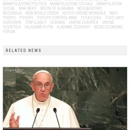
MANIPOLAZIONE POLITICA
MANIPOLAZIONE SOCIALE
MANIPULACION
SOCIAL
MAR NERO
MOON OF ALABAMA
NEOLIBERISMO
NEOLINGUA
NEW WORLD ORDER
NUOVO ORDINE MONDIALE
NWO
PSIOPS
PSYOPS
PSYOPS CONTROL MIND
PUTACLICKS
STATI UNITI
SUROVIKIN
TOM CLANCY
UCRAINA
UNIONE EUROPEA
UNIONE
SOVIETICA
VALADIMIR PUTIN
VLADIMIR ZELENSKY
WORD ECONOMIC
FORUM
RELATED NEWS
Giugno 4, 2023