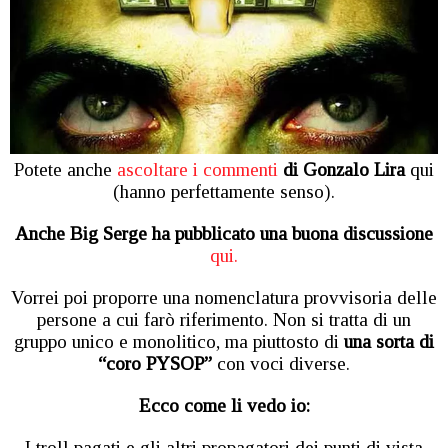
Potete anche
ascoltare i commenti
di Gonzalo Lira
qui
(hanno perfettamente senso).
Anche Big Serge ha pubblicato una buona discussione
qui.
Vorrei poi proporre una nomenclatura provvisoria delle
persone a cui farò riferimento. Non si tratta di un
gruppo unico e monolitico, ma piuttosto di
una sorta di
“coro PYSOP”
con voci diverse.
Ecco come li vedo io:
I troll pagati e gli altri propagatori dei punti di vista