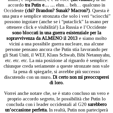
accordo
tra Putin e… …
ehm… beh… qualcuno in
Occidente
(chi? Brandon? Sunak? Macron?)
. Questa è
una pura e semplice stronzata che solo i veri “sciocchi”
possono ingoiare (anche se i “putaclick” la usano per
ottenere click e visibilità!) La Russia e l’Occidente
sono bloccati in una guerra esistenziale per la
sopravvivenza da ALMENO il 2013
e siamo molto
vicini a una possibile guerra nucleare, ma alcune
persone pensano ancora che Putin stia lavorando per
gli Stati Uniti, il WEF, Klaus Schwab, Bibi Netanuyahu,
etc. etc. etc. La mia posizione al riguardo è semplice:
chiunque creda seriamente a queste stronzate non vale
la pena di spiegarle, si avrebbe più successo
discutendo con un muro
. Di certo non mi preoccuperei
di loro.
Vorrei anche notare che, se è stato concluso un vero e
proprio accordo segreto, le possibilità che Putin lo
concluda con i leader occidentali al G20
sarebbero
un’occasione perfetta.
In realtà, Putin non parteciperà