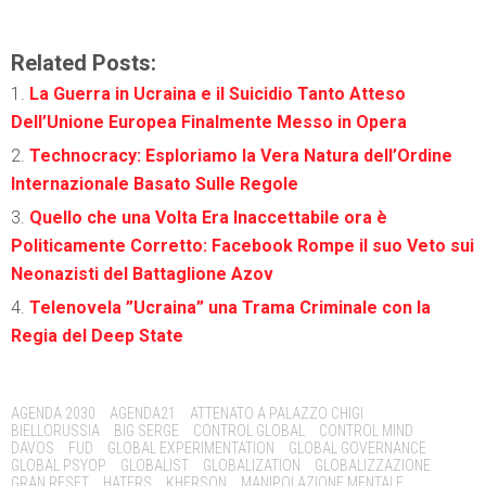
Related Posts:
La Guerra in Ucraina e il Suicidio Tanto Atteso
Dell’Unione Europea Finalmente Messo in Opera
Technocracy: Esploriamo la Vera Natura dell’Ordine
Internazionale Basato Sulle Regole
Quello che una Volta Era Inaccettabile ora è
Politicamente Corretto: Facebook Rompe il suo Veto sui
Neonazisti del Battaglione Azov
Telenovela ”Ucraina” una Trama Criminale con la
Regia del Deep State
Tags:
AGENDA 2030
AGENDA21
ATTENATO A PALAZZO CHIGI
BIELLORUSSIA
BIG SERGE
CONTROL GLOBAL
CONTROL MIND
DAVOS
FUD
GLOBAL EXPERIMENTATION
GLOBAL GOVERNANCE
GLOBAL PSYOP
GLOBALIST
GLOBALIZATION
GLOBALIZZAZIONE
GRAN RESET
HATERS
KHERSON
MANIPOLAZIONE MENTALE