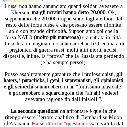
I russi non hanno annunciato quanti soldati avessero a
Kherson,
ma gli ucraini hanno detto 20.000.
Ok,
supponiamo che 20.000 truppe siano tagliate fuori dal
resto delle forze russe e che possano essere rifornite
solo con grande difficoltà. Supponiamo poi che la
forza NATO
(molto più numerosa)
sia entrata in città.
Riuscite a immaginare cosa accadrebbe lì? Centinaia di
prigionieri di guerra russi, molti altri morti, uccisi,
dispersi e, infine, la “prova” che la Russia sta perdendo
(e ha sempre perso!).
Posso assolutamente garantire che i professionisti,
gli
haters, i putaclicks, i geni, i suprematisti, gli opinionisti
e gli sciocchi
si unirebbero in un “fortissimo musicale”
e griderebbero a squarciagola che “ah ah! vedete!
avevamo ragione fin dall’inizio!!!”.
La seconda questione
da affrontare è quella che
ritengo essere l’errore analitico di Bernhard su Moon
of Alabama.
Ha scritto che “questa mossa
è valida dal