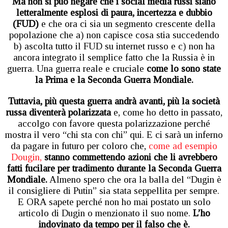
Ma non si può negare che i social media russi siano
letteralmente esplosi di paura, incertezza e dubbio
(FUD)
e che ora ci sia un segmento crescente della
popolazione che a) non capisce cosa stia succedendo
b) ascolta tutto il FUD su internet russo e c) non ha
ancora integrato il semplice fatto che la Russia è in
guerra. Una guerra reale e cruciale
come lo sono state
la Prima e la Seconda Guerra Mondiale.
Tuttavia, più questa guerra andrà avanti, più la società
russa diventerà polarizzata
e, come ho detto in passato,
accolgo con favore questa polarizzazione perché
mostra il vero “chi sta con chi” qui. E ci sarà un inferno
da pagare in futuro per coloro che,
come ad esempio
Dougin,
stanno commettendo azioni che li avrebbero
fatti fucilare per tradimento durante la Seconda Guerra
Mondiale.
Almeno spero che ora la balla del “Dugin è
il consigliere di Putin” sia stata seppellita per sempre.
E ORA sapete perché non ho mai postato un solo
articolo di Dugin o menzionato il suo nome.
L’ho
indovinato da tempo per il falso che è.