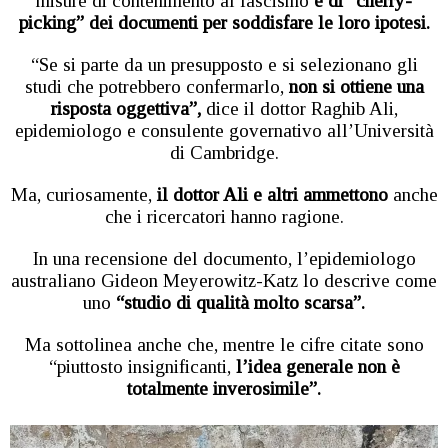
misure di contenimento al fascismo
e di “cherry-
picking” dei documenti per soddisfare le loro ipotesi.
“Se si parte da un presupposto e si selezionano gli
studi che potrebbero confermarlo,
non si ottiene una
risposta oggettiva”,
dice il dottor Raghib Ali,
epidemiologo e consulente governativo all’Università
di Cambridge.
Ma, curiosamente,
il dottor Ali e altri ammettono
anche
che i ricercatori hanno ragione.
In una recensione del documento, l’epidemiologo
australiano Gideon Meyerowitz-Katz lo descrive come
uno
“studio di qualità molto scarsa”.
Ma sottolinea anche che, mentre le cifre citate sono
“piuttosto insignificanti,
l’idea generale non è
totalmente inverosimile”.