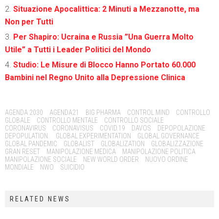
Situazione Apocalittica: 2 Minuti a Mezzanotte, ma
Non per Tutti
Per Shapiro: Ucraina e Russia ”Una Guerra Molto
Utile” a Tutti i Leader Politici del Mondo
Studio: Le Misure di Blocco Hanno Portato 60.000
Bambini nel Regno Unito alla Depressione Clinica
Tags:
AGENDA 2030
AGENDA21
BIG PHARMA
CONTROL MIND
CONTROLLO
GLOBALE
CONTROLLO MENTALE
CONTROLLO SOCIALE
CORONAVIRUS
CORONAVISUS
COVID.19
DAVOS
DEPOPOLAZIONE
DEPOPULATION.
GLOBAL EXPERIMENTATION
GLOBAL GOVERNANCE
GLOBAL PANDEMIC
GLOBALIST
GLOBALIZATION
GLOBALIZZAZIONE
GRAN RESET
MANIPOLAZIONE MEDICA
MANIPOLAZIONE POLITICA
MANIPOLAZIONE SOCIALE
NEW WORLD ORDER
NUOVO ORDINE
MONDIALE
NWO
SUICIDIO
RELATED NEWS