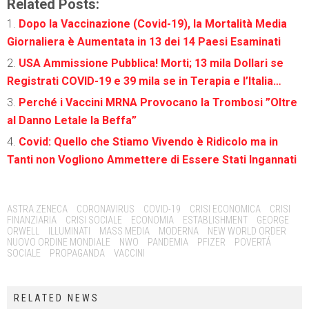
Related Posts:
Dopo la Vaccinazione (Covid-19), la Mortalità Media
Giornaliera è Aumentata in 13 dei 14 Paesi Esaminati
USA Ammissione Pubblica! Morti; 13 mila Dollari se
Registrati COVID-19 e 39 mila se in Terapia e l’Italia…
Perché i Vaccini MRNA Provocano la Trombosi ”Oltre
al Danno Letale la Beffa”
Covid: Quello che Stiamo Vivendo è Ridicolo ma in
Tanti non Vogliono Ammettere di Essere Stati Ingannati
Tags:
ASTRA ZENECA
CORONAVIRUS
COVID-19
CRISI ECONOMICA
CRISI
FINANZIARIA
CRISI SOCIALE
ECONOMIA
ESTABLISHMENT
GEORGE
ORWELL
ILLUMINATI
MASS MEDIA
MODERNA
NEW WORLD ORDER
NUOVO ORDINE MONDIALE
NWO
PANDEMIA
PFIZER
POVERTÁ
SOCIALE
PROPAGANDA
VACCINI
RELATED NEWS