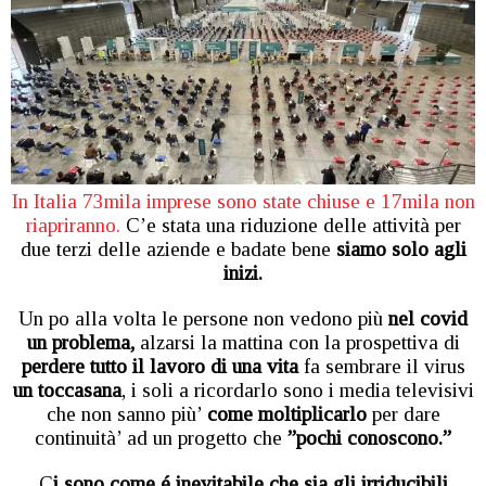
In Italia 73mila imprese sono state chiuse e 17mila non
riapriranno.
C’e stata una riduzione delle attività per
due terzi delle aziende e badate bene
siamo solo agli
inizi.
Un po alla volta le persone non vedono più
nel covid
un problema,
alzarsi la mattina con la prospettiva di
perdere tutto il lavoro di una vita
fa sembrare il virus
un toccasana
, i soli a ricordarlo sono i media televisivi
che non sanno più’
come moltiplicarlo
per dare
continuità’ ad un progetto che
”pochi conoscono.”
C
i sono come é inevitabile che sia gli irriducibili