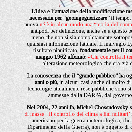
L’idea e l’attuazione della modificazione me
necessaria per “geoingegnerizzare”
il tempo,
nuova
né è in alcun modo una “teoria del comp
antipodi per definizione, anche se a questo 
meno che non si sia completamente sottopost
qualsiasi informazione fattuale. Il malvagio Ly
risultato pianificato,
fondamentale per il co
maggio 1962 affermò:
«Chi controlla il t
alterazione meteorologica che era già d
La conoscenza che il “grande pubblico” ha ogg
anni o più
, in alcuni casi anche di molto d
tecnologie attualmente rese pubbliche sono st
ammesse dalla DARPA, dal governo o 
Nel 2004, 22 anni fa, Michel Chossudovsky scr
di massa: ‘Il controllo del clima a fini militari’
americano per la guerra meteorologica, che c
Dipartimento della Guerra), non è oggetto di di