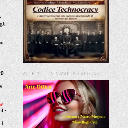
è
gli
un
20
ARTE OTTICA A MARTELLAGO (VE)
te
ne
ale
 i