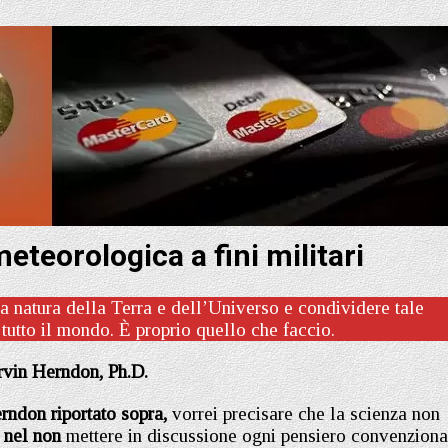
teorologica a fini militari
a natura della Terra e dell’Universo e condividere tale
tutto il mondo. È proprio quello che faccio.
rvin Herndon, Ph.D.
rndon riportato sopra,
vorrei precisare che la scienza non
e nel non
mettere in discussione ogni pensiero convenziona