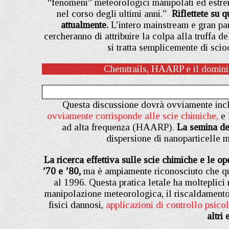
“fenomeni” meteorologici manipolati ed estre
nel corso degli ultimi anni.”
Riflettete su 
attualmente.
L’intero mainstream e gran par
cercheranno di attribuire la colpa alla truffa
si tratta semplicemente di scio
Chemtrails, HAARP e il dominio
Questa discussione dovrà ovviamente inc
ovviamente corrisponde alle scie chimiche,
e 
ad alta frequenza (HAARP).
La semina dell
dispersione di nanoparticelle m
La ricerca effettiva sulle scie chimiche e le op
’70 e ’80,
ma è ampiamente riconosciuto che quest
al 1996. Questa pratica letale ha molteplici
manipolazione meteorologica, il riscaldamento a
fisici dannosi,
applicazioni di controllo psico
altri 