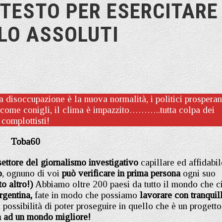
ETESTO PER ESERCITARE
LO ASSOLUTI
la disoccupazione è la nuova normalità, i politici prosperan
no come conigli, il clima è impazzito………..tutta colpa dei
complottisti!
Toba60
 settore del giornalismo investigativo
capillare ed affidabil
o
, ognuno di voi
può verificare in prima persona
ogni suo
to altro!)
Abbiamo oltre 200 paesi da tutto il mondo che c
rgentina,
fate in modo che possiamo
lavorare con tranquill
 possibilità di poter proseguire in quello che è un progetto
a ad un mondo migliore!