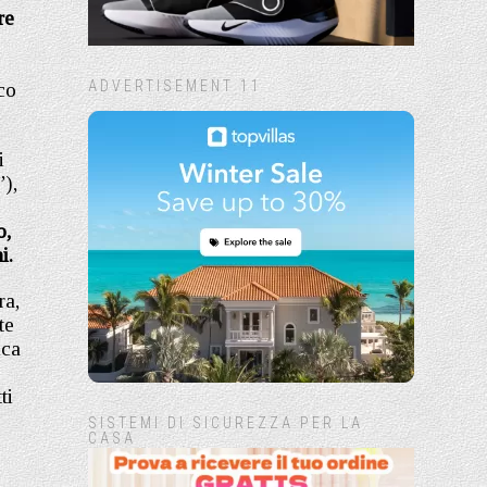
re
ADVERTISEMENT 11
co
i
”),
o,
i.
ra,
te
ica
ti
SISTEMI DI SICUREZZA PER LA
CASA