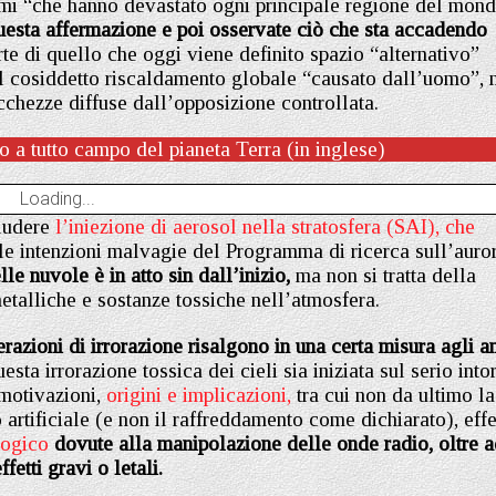
mi “che hanno devastato ogni principale regione del mon
questa affermazione e poi osservate ciò che sta accadendo
te di quello che oggi viene definito spazio “alternativo”
 del cosiddetto riscaldamento globale “causato dall’uomo”,
cchezze diffuse dall’opposizione controllata.
 a tutto campo del pianeta Terra (in inglese)
Loading...
ludere
l’iniezione di aerosol nella stratosfera (SAI), che
le intenzioni malvagie del Programma di ricerca sull’auro
e nuvole è in atto sin dall’inizio,
ma non si tratta della
etalliche e sostanze tossiche nell’atmosfera.
erazioni di irrorazione risalgono in una certa misura agli a
a irrorazione tossica dei cieli sia iniziata sul serio into
 motivazioni,
origini e implicazioni,
tra cui non da ultimo la
rtificiale (e non il raffreddamento come dichiarato), effe
logico
dovute alla manipolazione delle onde radio, oltre 
effetti gravi o letali.