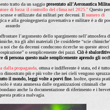
mento tratto da un saggio
presentato all’Aeronautica Milita
tore di forza: il controllo del clima nel 2025.”
Questo per
scusse e utilizzate dai militari per decenni. Il
numero di
ica e alla geoingegneria governativa e militare è a dir po
assurdo
 affrontare l’argomento dello spargimento nell’atmosfera d
miche, tra gli altri materiali (le cosiddette “scie chimiche
o tra noi che da decenni conducono ricerche su queste atroci
 cospirazione” o semplicemente dei pazzi.
Ciò è sbalorditiv
tare di persona questo male semplicemente aprendo gli occh
a dalla propaganda,
ottusa e indifferente è stata, ed è tutto
o dimostrato più e più volte che nei cieli vengono spruzza
utto il mondo, leggi volte a porvi fine.
Inoltre, questa prat
solo è stata ammessa dalle organizzazioni criminali che
ondano anche la documentazione di riferimento e i brevet
 questa pratica malvagia.