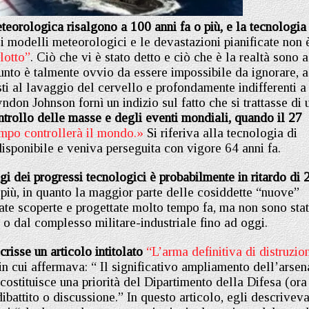
teorologica risalgono a 100 anni fa o più, e la tecnologia
 i modelli meteorologici e le devastazioni pianificate non 
lotto”
. Ciò che vi è stato detto e ciò che è la realtà sono a
punto è talmente ovvio da essere impossibile da ignorare, a
i al lavaggio del cervello e profondamente indifferenti a
ndon Johnson fornì un indizio sul fatto che si trattasse di 
ntrollo delle masse e degli eventi mondiali, quando il 27
empo controllerà il mondo.»
Si riferiva alla tecnologia di
isponibile e veniva perseguita con vigore 64 anni fa.
i dei progressi tecnologici è probabilmente in ritardo di 
i più, in quanto la maggior parte delle cosiddette “nuove”
ate scoperte e progettate molto tempo fa, ma non sono sta
dal complesso militare-industriale fino ad oggi.
isse un articolo intitolato
“L’arma definitiva di distruzio
in cui affermava: “ Il significativo ampliamento dell’arsen
ostituisce una priorità del Dipartimento della Difesa (ora
battito o discussione.” In questo articolo, egli descriveva