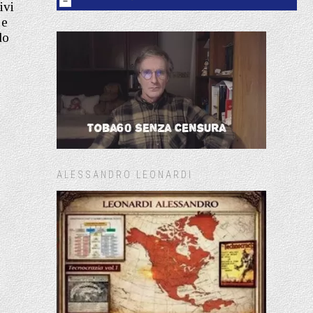
ivi
 e
do
ALESSANDRO LEONARDI