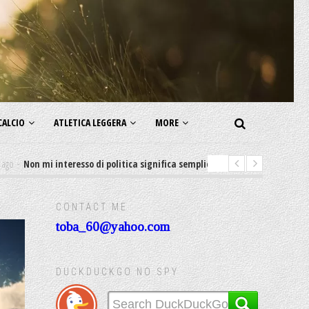
CALCIO
ATLETICA LEGGERA
MORE
mi interesso di politica significa semplicemente Sostengo lo status quo
CONTACT ME
toba_60@yahoo.com
DUCKDUCKGO NO SPY