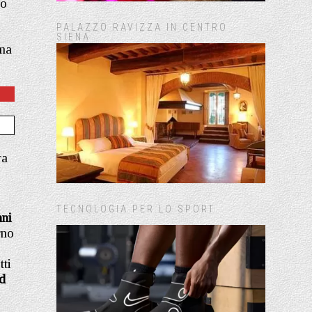
do
PALAZZO RAVIZZA IN CENTRO
SIENA
 ma
ra
TECNOLOGIA PER LO SPORT
nni
rno
tti
ad