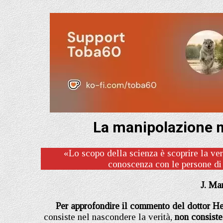
La manipolazione me
«Lo scopo della scienza è scoprire la ver
conoscenza con le persone di 
J. Ma
Per approfondire il commento del dottor He
consiste nel nascondere la verità,
non consist