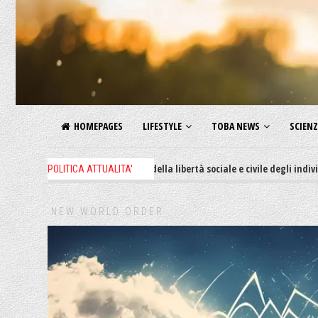
HOMEPAGES
LIFESTYLE
TOBA NEWS
SCIEN
e e decreti restrittivi della libertà sociale e civile degli individui, il 62%
POLITICA ATTUALITA'
NEW WORLD ORDER