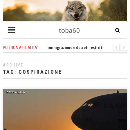
toba60
o che problema immigrazione e decreti restrittivi della libertà sociale e civi
POLITICA ATTUALITA'
statevene un po zitti! Le atrocità a Gaza non sono altro che l'incarnazione p
ARCHIVE
TAG:
COSPIRAZIONE
Febbraio 3, 2026