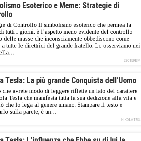
olismo Esoterico e Meme: Strategie di
ollo
gie di Controllo Il simbolismo esoterico che permea la
di tutti i giorni, è l’aspetto meno evidente del controllo
o delle masse che inconsciamente obbediscono come
 a tutte le direttrici del grande fratello. Lo osserviamo nei
nella…
ESOTERISM
la Tesla: La più grande Conquista dell’Uomo
 che avrete modo di leggere riflette un lato del carattere
ola Tesla che manifesta tutta la sua dedizione alla vita e
ciò che lo lega al genere umano. Stampare il testo e
arlo sulla parete, è un…
NIKOLA TES
a Tesla: L’influenza che Ebbe su di lui la