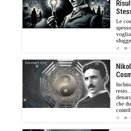
Risul
Stes
Le cos
spesso
voglia
sfugge
0
Dicembre 9, 2024
Nikol
Cosm
Inchin
resto…
denaro
che du
contri
0