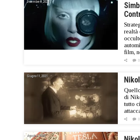
Dicembre 8, 2023
Simb
Contr
Strate
realtà 
occult
automi
film, 
0
Giugno 11, 2021
Niko
Quello
di Nik
tutto 
attacc
0
Agosto 4, 2020
Nikol