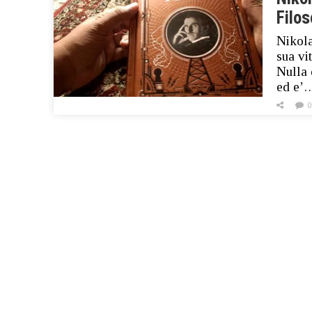
Filos
Nikola
sua vi
Nulla 
ed e’
0