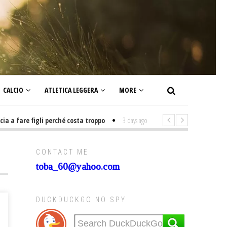
CALCIO
ATLETICA LEGGERA
MORE
fare figli perché costa troppo
3 days ago
-
Non mi interesso di politica 
CONTACT ME
toba_60@yahoo.com
DUCKDUCKGO NO SPY