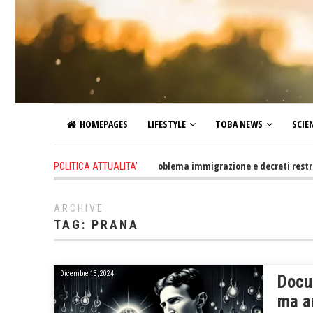
HOMEPAGES
LIFESTYLE
TOBA NEWS
SCIE
2 days ago
-
Altro che problema immigrazione e decreti restrittivi del
POLITICA ATTUALITA'
ARCHIVE
TAG:
PRANA
Dicembre 13, 2024
Docu
ma a