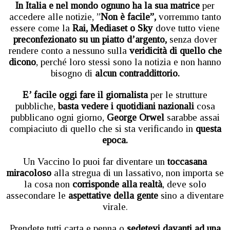
In Italia e nel mondo ognuno ha la sua matrice
per
accedere alle notizie, ”
Non è facile”,
vorremmo tanto
essere come la
Rai, Mediaset o Sky
dove tutto viene
preconfezionato su un piatto d’argento,
senza dover
rendere conto a nessuno sulla
veridicità di quello che
dicono
, perché loro stessi sono la notizia e non hanno
bisogno di
alcun contraddittorio.
E’ facile oggi fare il giornalista
per le strutture
pubbliche,
basta vedere i quotidiani nazionali
cosa
pubblicano ogni giorno,
George Orwel
sarabbe assai
compiaciuto di quello che si sta verificando in
questa
epoca.
Un Vaccino lo puoi far diventare un
toccasana
miracoloso
alla stregua di un lassativo, non importa se
la cosa non
corrisponde alla realtà
, deve solo
assecondare le
aspettative della gente
sino a diventare
virale.
Prendete tutti carta e penna o
sedetevi davanti ad una