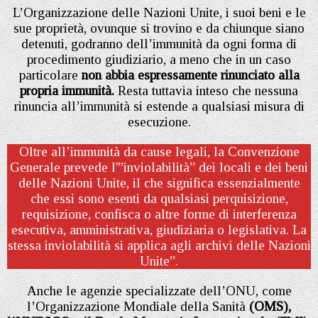
L’Organizzazione delle Nazioni Unite, i suoi beni e le
sue proprietà, ovunque si trovino e da chiunque siano
detenuti, godranno dell’immunità da ogni forma di
procedimento giudiziario, a meno che in un caso
particolare
non abbia espressamente rinunciato alla
propria immunità.
Resta tuttavia inteso che nessuna
rinuncia all’immunità si estende a qualsiasi misura di
esecuzione.
Oltre all’immunità da cause legali, la Convenzione
Generale prevede l'”inviolabilità” dei locali e dei beni
delle Nazioni Unite, il che significa essenzialmente
che essi sono esenti da qualsiasi perquisizione,
requisizione, confisca o altre forme di interferenza
esecutiva, amministrativa, giudiziaria o legislativa. La
stessa inviolabilità si applica agli archivi delle Nazioni
Unite”.
Anche le agenzie specializzate dell’ONU, come
l’Organizzazione Mondiale della Sanità
(OMS),