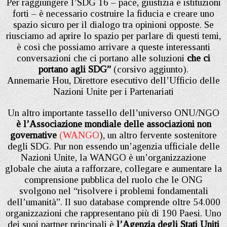
Per raggiungere l’SDG 16 – pace, giustizia e istituzioni
forti – è necessario costruire la fiducia e creare uno
spazio sicuro per il dialogo tra opinioni opposte. Se
riusciamo ad aprire lo spazio per parlare di questi temi,
è così che possiamo arrivare a queste interessanti
conversazioni che ci portano alle soluzioni
che ci
portano agli SDG”
(corsivo aggiunto).
Annemarie Hou, Direttore esecutivo dell’Ufficio delle
Nazioni Unite per i Partenariati
Un altro importante tassello dell’universo ONU/NGO
è l’Associazione mondiale delle associazioni non
governative
(WANGO
), un altro fervente sostenitore
degli SDG. Pur non essendo un’agenzia ufficiale delle
Nazioni Unite, la WANGO è un’organizzazione
globale che aiuta a rafforzare, collegare e aumentare la
comprensione pubblica del ruolo che le ONG
svolgono nel “risolvere i problemi fondamentali
dell’umanità”. Il suo database comprende oltre 54.000
organizzazioni che rappresentano più di 190 Paesi. Uno
dei suoi partner principali è
l’Agenzia degli Stati Uniti