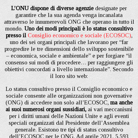
L’ONU dispone di diverse agenzie
designate per
garantire che la sua agenda venga incanalata
attraverso le innumerevoli ONG che operano in tutto il
mondo.
Uno dei modi principali è lo status consultivo
presso il
Consiglio economico e sociale (ECOSOC)
,
uno dei sei organi principali che lavorano per “far
progredire le tre dimensioni dello sviluppo sostenibile
– economica, sociale e ambientale” e per forgiare “il
consenso sui modi di procedere… per raggiungere gli
obiettivi concordati a livello internazionale”. Secondo
il loro sito web:
Lo status consultivo presso il Consiglio economico e
sociale consente alle organizzazioni non governative
(ONG) di accedere non solo all’ECOSOC,
ma anche
ai suoi numerosi organi sussidiari,
ai vari meccanismi
per i diritti umani delle Nazioni Unite e agli eventi
speciali organizzati dal Presidente dell’Assemblea
generale. Esistono tre tipi di status consultivo
dell’ECOSOC per le ONG. Ad aprile 2021, 5.593