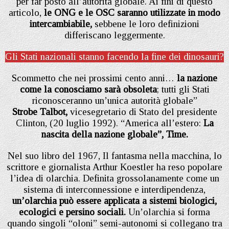
per far posto all’autorità globale. Ai fini di questo
articolo,
le ONG e le OSC saranno utilizzate in modo
intercambiabile,
sebbene le loro definizioni
differiscano leggermente.
Gli Stati nazionali stanno facendo la fine dei dinosauri?
Scommetto che nei prossimi cento anni…
la nazione
come la conosciamo sarà obsoleta
; tutti gli Stati
riconosceranno un’unica autorità globale”
Strobe Talbot,
vicesegretario di Stato del presidente
Clinton, (20 luglio 1992). “America all’estero:
La
nascita della nazione globale”, Time.
Nel suo libro del 1967, Il fantasma nella macchina, lo
scrittore e giornalista Arthur Koestler ha reso popolare
l’idea di olarchia. Definita grossolanamente come un
sistema di interconnessione e interdipendenza,
un’olarchia può essere applicata a sistemi biologici,
ecologici e persino sociali.
Un’olarchia si forma
quando singoli “oloni” semi-autonomi si collegano tra