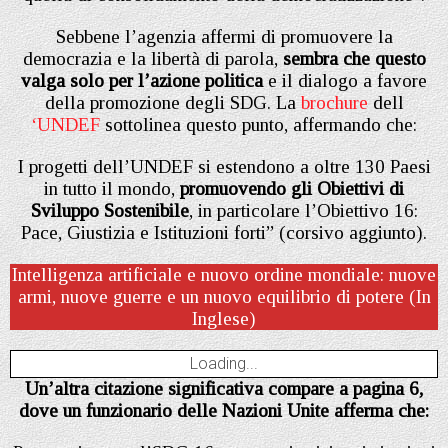
Sebbene l’agenzia affermi di promuovere la
democrazia e la libertà di parola,
sembra che questo
valga solo per l’azione politica
e il dialogo a favore
della promozione degli SDG. La
brochure
dell
‘UNDEF
sottolinea questo punto, affermando che:
I progetti dell’UNDEF si estendono a oltre 130 Paesi
in tutto il mondo,
promuovendo gli Obiettivi di
Sviluppo Sostenibile
, in particolare l’Obiettivo 16:
Pace, Giustizia e Istituzioni forti” (corsivo aggiunto).
Intelligenza artificiale e nuovo ordine mondiale: nuove
armi, nuove guerre e un nuovo equilibrio di potere (In
Inglese)
Loading...
Un’altra citazione significativa compare a pagina 6,
dove un funzionario delle Nazioni Unite afferma che: