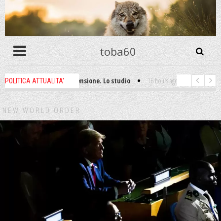
toba60
 non ti godi la pensione. Lo studio
16 hours ago
-
La filosofia dell'autog
POLITICA ATTUALITA'
è omicidio!
1 week ago
-
Digitalizzazione e tokenizzazione: la grande esp
NEW WORLD ORDER