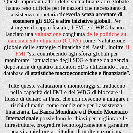
Questi importanti attori del sistema finanziario globale
hanno reso difficile per le nazioni che necessitano di
assistenza monetaria
riceverla senza accettare di
sostenere gli SDG e altre iniziative globali.
Per
stringere il cappio fiscale, il FMI e il WBG hanno
lanciato una
valutazione
congiunta
delle politiche sul
cambiamento climatico (CCPA)
come “valutazione
globale delle strategie climatiche dei Paesi”. Inoltre,
il
FMI
“sta contribuendo agli sforzi globali per
monitorare l’attuazione degli SDG e funge da agenzia
depositaria di quattro indicatori SDG utilizzando i suoi
database di
statistiche macroeconomiche e finanziarie”.
Tutte queste valutazioni e monitoraggi si traducono
nella capacità del FMI e del WBG di bloccare il
flusso di denaro ai Paesi che non riescono a mitigare i
rischi climatici come condizione per l’assistenza
finanziaria.
La Banca Mondiale e il Fondo Monetario
Internazionale
possiedono le chiavi per migliorare le
infrastrutture, progredire tecnologicamente e garantire
una vita migliore ai cittadini di molte nazioni, ma