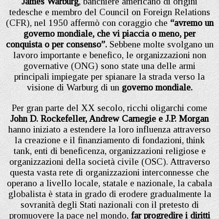
James Warburg
, banchiere americano di origini
tedesche e membro del Council on Foreign Relations
(CFR), nel 1950 affermò con coraggio che
“avremo un
governo mondiale, che vi piaccia o meno, per
conquista o per consenso”.
Sebbene molte svolgano un
lavoro importante e benefico, le organizzazioni non
governative (ONG) sono state una delle armi
principali impiegate per spianare la strada verso la
visione di Warburg di un
governo mondiale.
Per gran parte del XX secolo, ricchi oligarchi come
John D. Rockefeller, Andrew Carnegie e J.P. Morgan
hanno iniziato a estendere la loro influenza attraverso
la creazione e il finanziamento di fondazioni, think
tank, enti di beneficenza, organizzazioni religiose e
organizzazioni della società civile (OSC). Attraverso
questa vasta rete di organizzazioni interconnesse che
operano a livello locale, statale e nazionale, la cabala
globalista è stata in grado di erodere gradualmente la
sovranità degli Stati nazionali con il pretesto di
promuovere la pace nel mondo,
far progredire i diritti