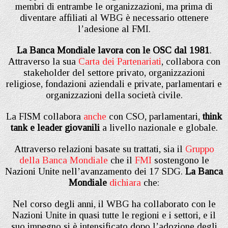
membri di entrambe le organizzazioni, ma prima di
diventare affiliati al WBG è necessario ottenere
l’adesione al FMI.
La Banca Mondiale lavora con le OSC dal 1981
.
Attraverso la sua
Carta dei Partenariati
, collabora con
stakeholder del settore privato, organizzazioni
religiose, fondazioni aziendali e private, parlamentari e
organizzazioni della società civile.
La FISM collabora
anche
con CSO, parlamentari,
think
tank e leader giovanili
a livello nazionale e globale.
Attraverso relazioni basate su trattati, sia il
Gruppo
della Banca Mondiale
che il
FMI
sostengono le
Nazioni Unite nell’avanzamento dei 17 SDG.
La Banca
Mondiale
dichiara
che:
Nel corso degli anni, il WBG ha collaborato con le
Nazioni Unite in quasi tutte le regioni e i settori, e il
suo impegno si è intensificato dopo l’adozione degli