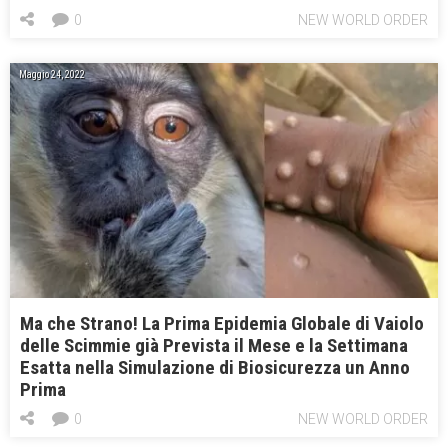
0
NEW WORLD ORDER
Maggio 24, 2022
Ma che Strano! La Prima Epidemia Globale di Vaiolo
delle Scimmie già Prevista il Mese e la Settimana
Esatta nella Simulazione di Biosicurezza un Anno
Prima
0
NEW WORLD ORDER