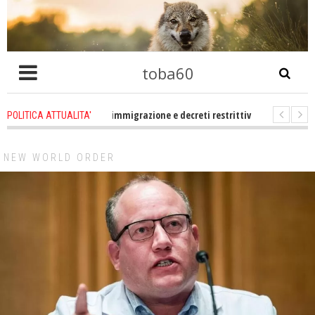
toba60
o che problema immigrazione e decreti restrittivi della libertà sociale e civi
POLITICA ATTUALITA'
 statevene un po zitti! Le atrocità a Gaza non sono altro che l'incarnazione 
NEW WORLD ORDER