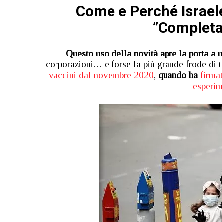
Come e Perché Israele
”Completa
Questo uso della novità apre la porta a un
corporazioni… e forse la più grande frode di 
vaccini dal novembre 2020
,
quando ha
firma
esperime