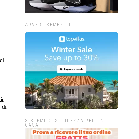
ADVERTISEMENT 11
el
iù
 di
SISTEMI DI SICUREZZA PER LA
CASA