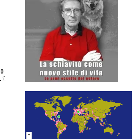
0
 il