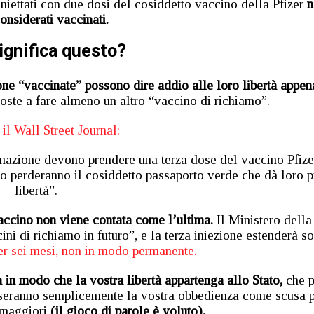
 iniettati con due dosi del cosiddetto vaccino della Pfizer
n
onsiderati vaccinati.
ignifica questo?
sone “vaccinate” possono dire addio alle loro libertà appen
ste a fare almeno un altro “vaccino di richiamo”.
il Wall Street Journal:
ccinazione devono prendere una terza dose del vaccino Pfize
o perderanno il cosiddetto passaporto verde che dà loro p
libertà”.
accino non viene contata come l’ultima.
Il Ministero della
ini di richiamo in futuro”, e la terza iniezione estenderà s
r sei mesi, non in modo permanente.
a in modo che la vostra libertà appartenga allo Stato,
che 
useranno semplicemente la vostra obbedienza come scusa 
a maggiori
(il gioco di parole è voluto).