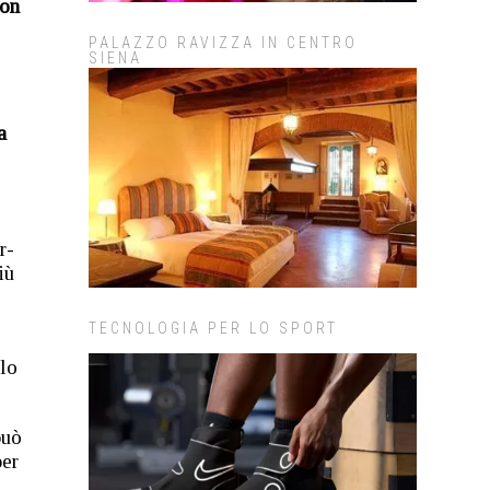
on
PALAZZO RAVIZZA IN CENTRO
SIENA
a
r-
iù
TECNOLOGIA PER LO SPORT
olo
può
per