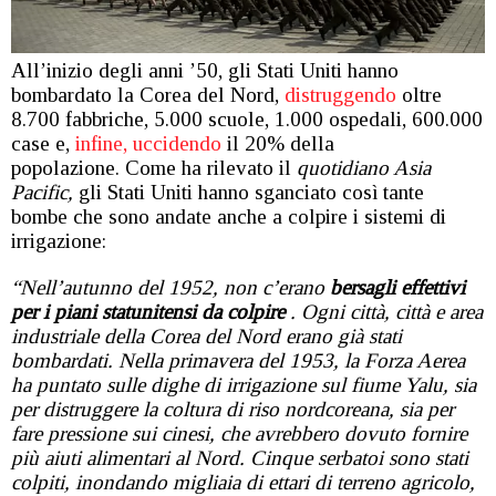
All’inizio degli anni ’50, gli Stati Uniti hanno
bombardato la Corea del Nord,
distruggendo
oltre
8.700 fabbriche, 5.000 scuole, 1.000 ospedali, 600.000
case e,
infine, uccidendo
il 20% della
popolazione. Come ha rilevato il
quotidiano Asia
Pacific,
gli Stati Uniti hanno sganciato così tante
bombe che sono andate anche a colpire i sistemi di
irrigazione:
“Nell’autunno del 1952, non c’erano
bersagli effettivi
per i piani statunitensi da colpire
. Ogni città, città e area
industriale della Corea del Nord erano già stati
bombardati. Nella primavera del 1953, la Forza Aerea
ha puntato sulle dighe di irrigazione sul fiume Yalu, sia
per distruggere la coltura di riso nordcoreana, sia per
fare pressione sui cinesi, che avrebbero dovuto fornire
più aiuti alimentari al Nord. Cinque serbatoi sono stati
colpiti, inondando migliaia di ettari di terreno agricolo,