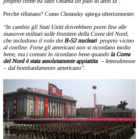
proprio come ha fatto Obama un paio di anni fa”.
Perché rifiutano? Come Chomsky spiega ulteriormente:
“In cambio gli Stati Uniti dovrebbero porre fine alle
manovre militari sulle frontiere della Corea del Nord,
che includono il volo dei
B-52 nucleari
proprio vicino
al confine. Forse gli americani non si ricordano molto
bene, ma i coreani lo ricordano bene quando
la Corea
del Nord è stata assolutamente appiattita
– letteralmente
– dal bombardamento americano”.