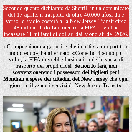
Secondo quanto dichiarato da Sherrill in un comunicato
del 17 aprile, il trasporto di oltre 40.000 tifosi da e
verso lo stadio costerà alla New Jersey Transit circa
48 milioni di dollari, mentre la FIFA dovrebbe
incassare 11 miliardi di dollari dai Mondiali del 2026.
«Ci impegniamo a garantire che i costi siano ripartiti in
modo equo», ha affermato. «Come ho ripetuto più
volte, la FIFA dovrebbe farsi carico delle spese di
trasporto dei propri tifosi.
Se non lo farà, non
sovvenzioneremo i possessori dei biglietti per i
Mondiali a spese dei cittadini del New Jersey
che ogni
giorno utilizzano i servizi di New Jersey Transit».