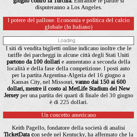
giugno contro la Turchia.
Entrambe le partite si
disputeranno a Los Angeles.
l potere del pallone. Economia e politica del calcio
globale (In Italiano)
Loading...
I siti di vendita biglietti online indicano inoltre che le
tariffe dei parcheggi in alcune città degli Stati Uniti
partono da 100 dollari
e aumentano a seconda della
località e della fase della competizione. I posti auto
per la partita Argentina-Algeria del 16 giugno a
Kansas City, nel Missouri,
vanno dai 150 ai 600
dollari, mentre il costo al MetLife Stadium del New
Jersey
per una partita dei quarti di finale del 30 giugno
è di 225 dollari.
Un concetto americano
Keith Pagello, fondatore della società di analisi
TicketData c
on sede nel Kentucky, ha affermato che la