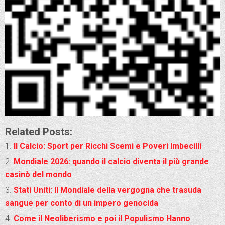
Related Posts:
Il Calcio: Sport per Ricchi Scemi e Poveri Imbecilli
Mondiale 2026: quando il calcio diventa il più grande
casinò del mondo
Stati Uniti: Il Mondiale della vergogna che trasuda
sangue per conto di un impero genocida
Come il Neoliberismo e poi il Populismo Hanno