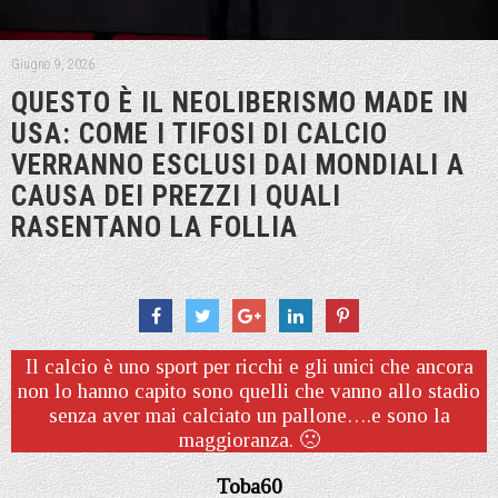
Giugno 9, 2026
QUESTO È IL NEOLIBERISMO MADE IN
USA: COME I TIFOSI DI CALCIO
VERRANNO ESCLUSI DAI MONDIALI A
CAUSA DEI PREZZI I QUALI
RASENTANO LA FOLLIA
Il calcio è uno sport per ricchi e gli unici che ancora
non lo hanno capito sono quelli che vanno allo stadio
senza aver mai calciato un pallone….e sono la
maggioranza. 🙁
Toba60