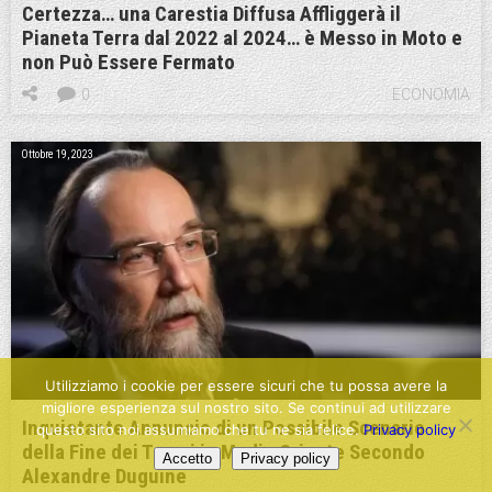
Certezza… una Carestia Diffusa Affliggerà il
Pianeta Terra dal 2022 al 2024… è Messo in Moto e
non Può Essere Fermato
0
ECONOMIA
Ottobre 19, 2023
Utilizziamo i cookie per essere sicuri che tu possa avere la
migliore esperienza sul nostro sito. Se continui ad utilizzare
Inquietante Annuncio di un Possibile Scenario
questo sito noi assumiamo che tu ne sia felice.
Privacy policy
della Fine dei Tempi in Medio Oriente Secondo
Accetto
Privacy policy
Alexandre Duguine