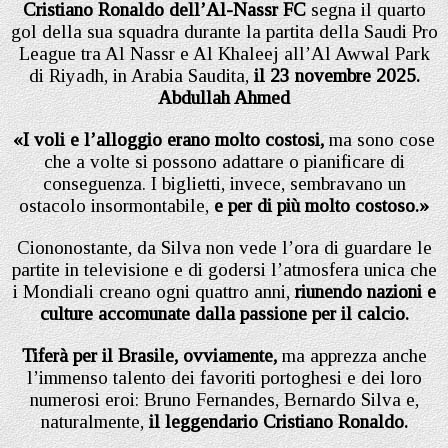
Cristiano Ronaldo dell’Al-Nassr FC
segna il quarto
gol della sua squadra durante la partita della Saudi Pro
League tra Al Nassr e Al Khaleej all’Al Awwal Park
di Riyadh, in Arabia Saudita,
il 23 novembre 2025.
Abdullah Ahmed
«I voli e l’alloggio erano molto costosi,
ma sono cose
che a volte si possono adattare o pianificare di
conseguenza. I biglietti, invece, sembravano un
ostacolo insormontabile,
e per di più molto costoso.»
Ciononostante, da Silva non vede l’ora di guardare le
partite in televisione e di godersi l’atmosfera unica che
i Mondiali creano ogni quattro anni,
riunendo nazioni e
culture accomunate dalla passione per il calcio.
Tiferà per il Brasile, ovviamente,
ma apprezza anche
l’immenso talento dei favoriti portoghesi e dei loro
numerosi eroi: Bruno Fernandes, Bernardo Silva e,
naturalmente,
il leggendario Cristiano Ronaldo.