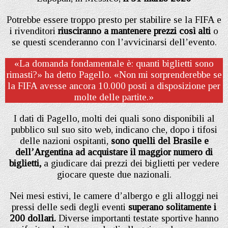
Potrebbe essere troppo presto per stabilire se la FIFA e
i rivenditori
riusciranno a mantenere prezzi così alti
o
se questi scenderanno con l’avvicinarsi dell’evento.
«La domanda fondamentale è: quanti biglietti sono
rimasti?» ha detto Pagello. «Non mi sorprenderebbe se
la FIFA avesse ancora 10.000 posti a disposizione per
molte delle partite.»
I dati di Pagello, molti dei quali sono disponibili al
pubblico sul suo sito web, indicano che, dopo i tifosi
delle nazioni ospitanti,
sono quelli del Brasile e
dell’Argentina ad acquistare il maggior numero di
biglietti,
a giudicare dai prezzi dei biglietti per vedere
giocare queste due nazionali.
Nei mesi estivi, le camere d’albergo e gli alloggi nei
pressi delle sedi degli eventi
superano solitamente i
200 dollari.
Diverse importanti testate sportive hanno