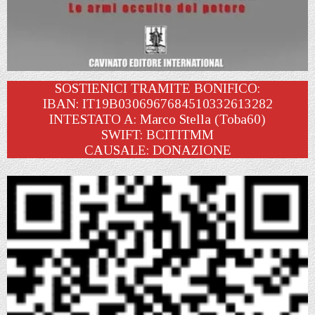
SOSTIENICI TRAMITE BONIFICO:
IBAN: IT19B0306967684510332613282
INTESTATO A: Marco Stella (Toba60)
SWIFT: BCITITMM
CAUSALE: DONAZIONE