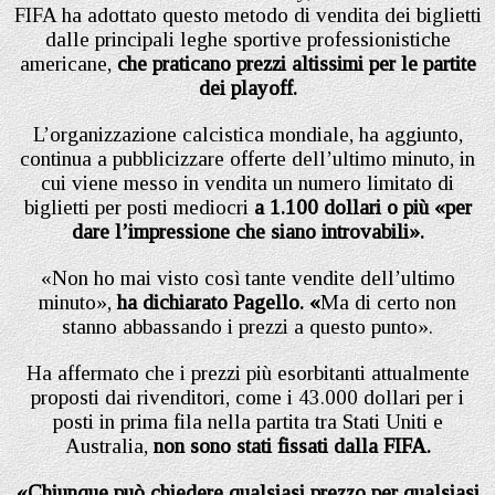
FIFA ha adottato questo metodo di vendita dei biglietti
dalle principali leghe sportive professionistiche
americane,
che praticano prezzi altissimi per le partite
dei playoff.
L’organizzazione calcistica mondiale, ha aggiunto,
continua a pubblicizzare offerte dell’ultimo minuto, in
cui viene messo in vendita un numero limitato di
biglietti per posti mediocri
a 1.100 dollari o più «per
dare l’impressione che siano introvabili».
«Non ho mai visto così tante vendite dell’ultimo
minuto»,
ha dichiarato Pagello. «
Ma di certo non
stanno abbassando i prezzi a questo punto».
Ha affermato che i prezzi più esorbitanti attualmente
proposti dai rivenditori, come i 43.000 dollari per i
posti in prima fila nella partita tra Stati Uniti e
Australia,
non sono stati fissati dalla FIFA.
«Chiunque può chiedere qualsiasi prezzo per qualsiasi