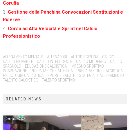
Coruña
Gestione della Panchina Convocazioni Sostituzioni e
Riserve
Corsa ad Alta Velocità e Sprint nel Calcio
Professionistico
Tags:
ALLENAMENTO MENTALE
ALLENATORI
AUTODISCIPLINA
CALCIO
CALCIO GIOVANILE
CALCIO INTELLIGENTE
CALCIO MODERNO
CALCIO
SPAGNOLO
EDUCAZIONE CALCISTICA
IMPEGNO SPORTIVO
PRAPRAZIONE
PREPARAZIONE ATLETICA
PREPARAZIONE CALCISTICA
PSICOLOGIA CALCISTICA
SPORT E SALUTE
STATEGIA DI ALLENAMENTO
TALENTO CALCISTICO
TALENTO SPORTIVO
RELATED NEWS
Gennaio 2, 2022