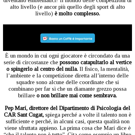
diventano emblematici? Il mondo delle competizioni di
alto livello (e ancor più quello degli sport di alto
livello)
è molto complesso.
È un mondo in cui ogni giocatore è circondato da una
serie di circostanze che
possono catapultarlo al vertice
o spingerlo al centro del nulla.
Il fisico, la mentalità,
l’ambiente e la competizione diretta all’interno delle
squadre sono alcune delle coordinate che si
combinano per far sì che un diamante grezzo possa
brillare
o non brillare mai come sembrava.
Pep Marí, direttore del Dipartimento di Psicologia del
CAR Sant Cugat,
spiega perché a volte il talento non è
sufficiente e perché, in alcuni casi, questa qualità non
viene sfruttata appieno. La prima cosa che Marí dice è
“che il talento non è tutto”. Cita come esempio un libro