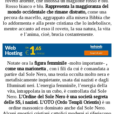
roveto ardente, che indossa un maglione rosso e blu.
Rosso bianco e blu.
Rappresenta la maggioranza del
mondo occidentale che rimane distratto,
come una
pecora da macello, aggrappato alla misera Bibbia che
lo addormenta e alla peste cristiana che lo indebolisce,
mentre accanto ad esso il roveto, la sua natura, la vita
e l’anima, cioè, brucia costantemente.
Notate ora la
figura femminile
-molto importante-
,
come una marionetta
, con i fili da cui è comandata a
partire dal Sole Nero, una teoria occulta molto nera e
metafisicamente inquietante, usata dai nazisti e dagli
Illuminati neri. L’energia femminile, l’energia della
vita, intrappolata in un cubo, è controllata dal Sole
Nero.
L’Ordine del Sole Nero è una società segreta
delle SS, i nazisti. L’OTO (Ordo Templi Orientis)
è un
ordine massonico dominato anche dal Sole Nero.
Alcuni gnostici cristiani cattolici moderni si riferiscono