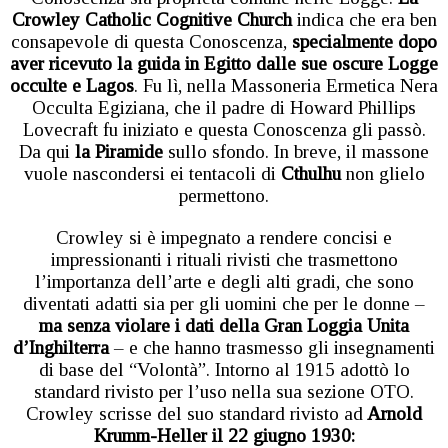
Crowley Catholic Cognitive Church
indica che era ben
consapevole di questa Conoscenza,
specialmente dopo
aver ricevuto la guida in Egitto dalle sue oscure Logge
occulte e Lagos
. Fu lì, nella Massoneria Ermetica Nera
Occulta Egiziana, che il padre di Howard Phillips
Lovecraft fu iniziato e questa Conoscenza gli passò.
Da qui
la Piramide
sullo sfondo. In breve, il massone
vuole nascondersi ei tentacoli di
Cthulhu
non glielo
permettono.
Crowley si è impegnato a rendere concisi e
impressionanti i rituali rivisti che trasmettono
l’importanza dell’arte e degli alti gradi, che sono
diventati adatti sia per gli uomini che per le donne –
ma senza violare i dati della Gran Loggia Unita
d’Inghilterra
– e che hanno trasmesso gli insegnamenti
di base del “Volontà”. Intorno al 1915 adottò lo
standard rivisto per l’uso nella sua sezione OTO.
Crowley scrisse del suo standard rivisto ad
Arnold
Krumm-Heller il 22 giugno 1930: