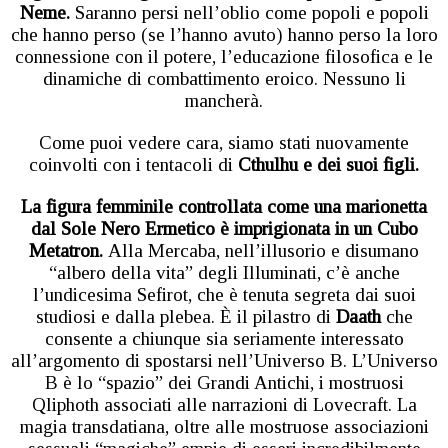
Neme.
Saranno persi nell’oblio come popoli e popoli
che hanno perso (se l’hanno avuto) hanno perso la loro
connessione con il potere, l’educazione filosofica e le
dinamiche di combattimento eroico. Nessuno li
mancherà.
Come puoi vedere cara, siamo stati nuovamente
coinvolti con i tentacoli di
Cthulhu e dei suoi figli.
La figura femminile controllata come una marionetta
dal Sole Nero Ermetico è imprigionata in un Cubo
Metatron.
Alla Mercaba, nell’illusorio e disumano
“albero della vita” degli Illuminati, c’è anche
l’undicesima Sefirot, che è tenuta segreta dai suoi
studiosi e dalla plebea. È il pilastro di
Daath
che
consente a chiunque sia seriamente interessato
all’argomento di spostarsi nell’Universo B. L’Universo
B è lo “spazio” dei Grandi Antichi, i mostruosi
Qliphoth associati alle narrazioni di Lovecraft. La
magia transdatiana, oltre alle mostruose associazioni