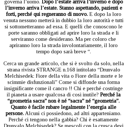
governa l’uomo.
Dopo l’estate arriva l’inverno e dopo
l’inverno arriva l’estate. Stanno aspettando, pazienti e
forti, perché qui regneranno di nuovo.
E dopo la loro
venuta nessuno metterà in dubbio la loro autorità e tutti
si sottometteranno ad essa. E quelli che conoscono le
porte saranno obbligati ad aprire loro la strada e li
serviranno come desiderano. Ma per coloro che
apriranno loro la strada involontariamente, il loro
tempo dopo sarà breve “.
Cerca un grande articolo, che si è svolto da solo, nella
strana rivista STRANGE n.168 intitolato “Drunvalo
Melchisedek: Fiore della vita o Fiore della morte e le
scimmie disfunzionali” Come si diffonde una forma
insignificante come il cancro !! Chi e perché costringe
il pianeta a usare qualcosa di così inutile?
Perché la
“geometria sacra” non è né “sacra” né “geometria”.
Quanto è facile rubare legalmente l’energia alle
persone.
Alcuni ci possiedono, ad altri apparteniamo.
Perché ci tengono nella gabbia? Chi è esattamente
Drunvalo Melchisedek? Se mescoli con la crusca devi