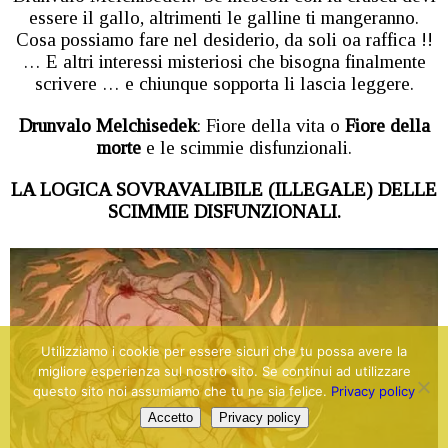
essere il gallo, altrimenti le galline ti mangeranno.
Cosa possiamo fare nel desiderio, da soli oa raffica !!
… E altri interessi misteriosi che bisogna finalmente
scrivere … e chiunque sopporta li lascia leggere.
Drunvalo Melchisedek
: Fiore della vita o
Fiore della
morte
e le scimmie disfunzionali.
LA LOGICA SOVRAVALIBILE (ILLEGALE) DELLE
SCIMMIE DISFUNZIONALI.
Utilizziamo i cookie per essere sicuri che tu possa avere la
migliore esperienza sul nostro sito. Se continui ad utilizzare
questo sito noi assumiamo che tu ne sia felice.
Privacy policy
Accetto
Privacy policy