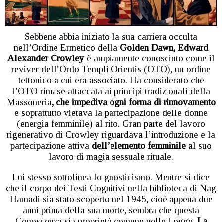
Sebbene abbia iniziato la sua carriera occulta
nell’Ordine Ermetico della
Golden Dawn, Edward
Alexander Crowley
è ampiamente conosciuto come il
reviver dell’Ordo Templi Orientis (OTO), un ordine
tettonico a cui era associato. Ha considerato che
l’OTO rimase attaccata ai principi tradizionali della
Massoneria
, che impediva ogni forma di rinnovamento
e soprattutto vietava la partecipazione delle donne
(energia femminile) al rito. Gran parte del lavoro
rigenerativo di Crowley riguardava l’introduzione e la
partecipazione attiva
dell’elemento femminile
al suo
lavoro di magia sessuale rituale.
Lui stesso sottolinea lo gnosticismo. Mentre si dice
che il corpo dei Testi Cognitivi nella biblioteca di Nag
Hamadi sia stato scoperto nel 1945, cioè appena due
anni prima della sua morte, sembra che questa
Conoscenza sia proprietà comune nelle Logge.
La