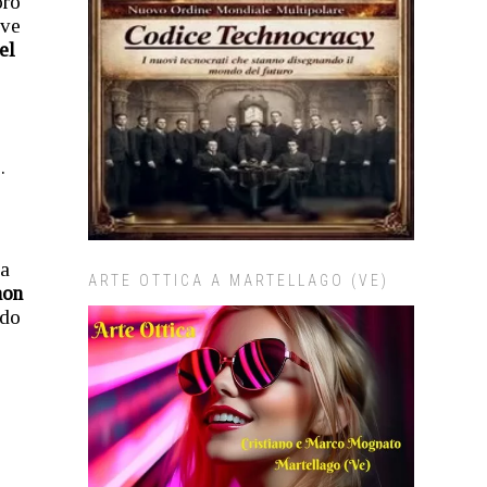
oro
ive
el
.
na
ARTE OTTICA A MARTELLAGO (VE)
non
ado