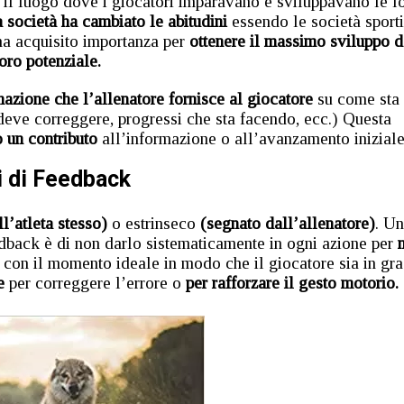
o il luogo dove i giocatori imparavano e sviluppavano le l
a società ha cambiato le abitudini
essendo le società sport
ha acquisito importanza per
ottenere il massimo sviluppo d
oro potenziale.
azione che l’allenatore fornisce al giocatore
su come sta
 deve correggere, progressi che sta facendo, ecc.) Questa
 un contributo
all’informazione o all’avanzamento iniziale
i di Feedback
ll’atleta stesso)
o estrinseco
(segnato dall’allenatore)
. U
edback è di non darlo sistematicamente in ogni azione per
con il momento ideale in modo che il giocatore sia in gr
re
per correggere l’errore o
per rafforzare il gesto motorio.