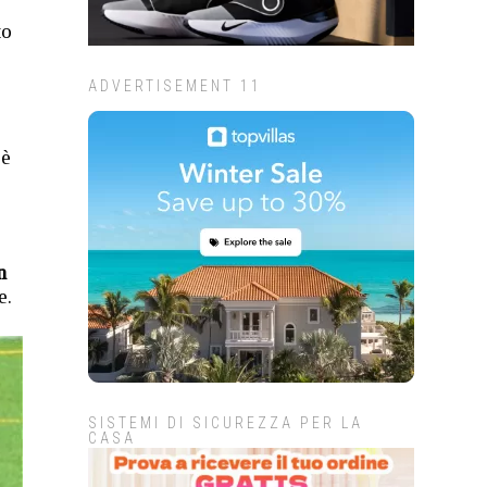
to
ADVERTISEMENT 11
 è
n
e.
SISTEMI DI SICUREZZA PER LA
CASA