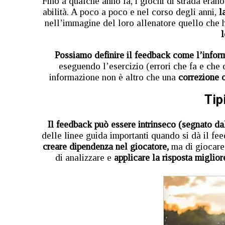
Fino a qualche anno fa, i giochi di strada eran
abilità. A poco a poco e nel corso degli anni,
l
nell’immagine del loro allenatore quello che 
l
Possiamo definire il feedback come l’inform
eseguendo l’esercizio (errori che fa e che
informazione non è altro che una
correzione o
Tip
Il feedback può essere intrinseco (segnato da
delle linee guida importanti quando si dà il fe
creare dipendenza nel giocatore,
ma di giocare 
di analizzare e
applicare la risposta miglio