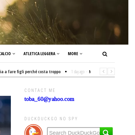
CALCIO
ATLETICA LEGGERA
MORE
figli perché costa troppo
1 day ago
-
Non mi interesso di politica signi
CONTACT ME
toba_60@yahoo.com
DUCKDUCKGO NO SPY